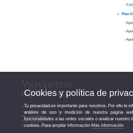
-
Esta
Plan G
- Ayu
- Ayu
- Ayu
Cookies y política de priva
Tu privacidad es importante para nosotros. Por ello te i
Sede Electrónica UV
análisis de uso y medición de nuestra página web
Tablón oficial de anuncios UV
Plan Estratégico
funcionalidades a las redes sociales o analizar nuestro 
UVintegridad
cookies. Para ampliar información
Más información
Perfil de contratante