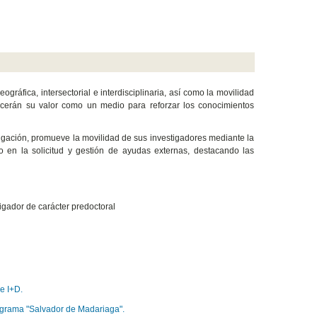
áfica, intersectorial e interdisciplinaria, así como la movilidad
onocerán su valor como un medio para reforzar los conocimientos
tigación, promueve la movilidad de sus investigadores mediante la
 en la solicitud y gestión de ayudas externas, destacando las
igador de carácter predoctoral
e I+D.
rograma "Salvador de Madariaga".