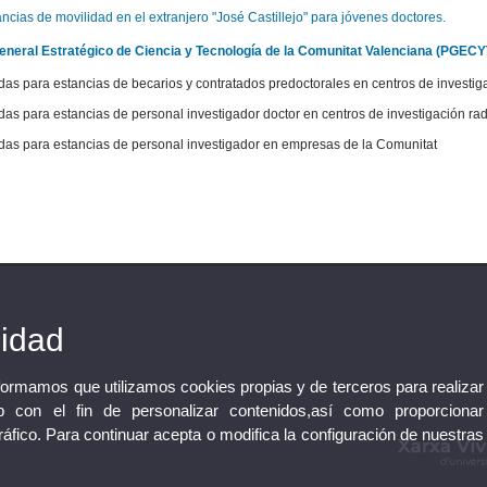
ncias de movilidad en el extranjero "José Castillejo" para jóvenes doctores.
eneral Estratégico de Ciencia y Tecnología de la Comunitat Valenciana (PGEC
das para estancias de becarios y contratados predoctorales en centros de investig
das para estancias de personal investigador doctor en centros de investigación ra
das para estancias de personal investigador en empresas de la Comunitat
cidad
nformamos que utilizamos cookies propias y de terceros para realizar
 con el fin de personalizar contenidos,así como proporcionar
tráfico. Para continuar acepta o modifica la configuración de nuestras