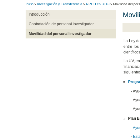
Inicio
>
Investigación y Transferencia
>
RRHH en I+D+i
> Movilidad del pers
Movil
Introducción
Contratación de personal investigador
Movilidad del personal investigador
La Ley de
entre los
científico
La UV, en
financiac
siguiente
Progra
- Ayu
- Ayu
- Ayu
Plan E
-
Ayud
-
Esta