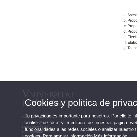
Aseso
Propo
Propo
Propo
Efect
Elabo
Todas
Cookies y política de priva
Tu privacidad es importante para nosotros. Por ello te i
Sede Electrónica UV
análisis de uso y medición de nuestra página web
Tablón oficial de anuncios UV
Plan Estratégico
funcionalidades a las redes sociales o analizar nuestro 
UVintegridad
cookies. Para ampliar información
Más información
Perfil de contratante