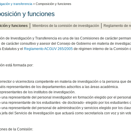
igación y transferencia
> Composición y funciones
sición y funciones
ción y funciones
Miembros de la comisión de investigación
Reglamento de r
ón de Investigación y Transferencia es una de las Comisiones de carácter permane
 de carácter consultivo y asesor del Consejo de Gobierno en materia de investigaci
s Estatutos y el
Reglamento ACGUV 265/2005
de régimen interno de la Comisión d
ón está formada por:
cerrector o vicerrectora competente en materia de investigación o la persona que de
séis representantes de los departamentos adscritos a las áreas académica.
epresentantes de los institutos de investigación.
 una representante del personal investigador en formación elegido por el personal 
 una representante de los estudiantes -de doctorado- elegido por los estudiantes c
 una representante del personal de administración y servicios elegido por los clau
la jefa del Servicio de Investigación que actuará como secretario/a con voz y sin vo
ones de la Comisión: