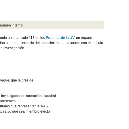
égimen interno
nte en el artículo 113 de los
Estatutos de la UV
, un órgano
ón o de transferencia del conocimiento de acuerdo con el artículo
e Investigación.
legue, que la preside.
investigador en formación claustral.
laustrales.
strales que representan el PAS.
to, salvo que sea miembro electo.