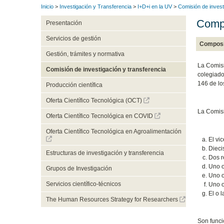
Inicio
>
Investigación y Transferencia
>
I+D+i en la UV
>
Comisión de invest
Compo
Presentación
Servicios de gestión
Composi
Gestión, trámites y normativa
La Comisi
Comisión de investigación y transferencia
colegiado
146 de lo
Producción científica
Oferta Científico Tecnológica (OCT)
La Comisi
Oferta Científico Tecnológica en COVID
Oferta Científico Tecnológica en Agroalimentación
El vi
Dieci
Estructuras de investigación y transferencia
Dos r
Uno o
Grupos de Investigación
Uno o
Servicios científico-técnicos
Uno o
El o 
The Human Resources Strategy for Researchers
Son funci