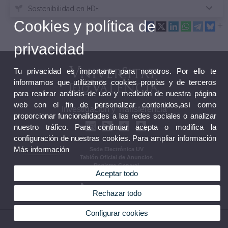
Sostenibilidad en I+D+I
Cookies y política de
privacidad
Tu privacidad es importante para nosotros. Por ello te
informamos que utilizamos cookies propias y de terceros
para realizar análisis de uso y medición de nuestra página
web con el fin de personalizar contenidos,así como
Investigación y Transferencia
proporcionar funcionalidades a las redes sociales o analizar
nuestro tráfico. Para continuar acepta o modifica la
configuración de nuestras cookies. Para ampliar información
Más información
Sede Electrónica UV
Tablón Oficial de Anuncios
Registro General
Aceptar todo
Normativa
Rechazar todo
Configurar cookies
© 2026 UV. - Av. Blasco Ibañez, 13, Nivell 2. 46010 Valencia.