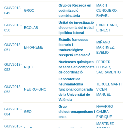
Grup de Recerca en
MARTI
GIUV2013-
GROC
optimització
CUNQUERO,
049
combinatòria
RAFAEL
Unitat de investigació
GIUV2013-
CANO CANO,
ECOLAB
d'economia del treball
050
ERNEST
i política laboral
Estudis francesos
MIÑANO
GIUV2013-
literaris i
EFRAREME
MARTINEZ,
051
traductològics:
EVELIO
recepció i mediació
Nucleases químiques
FERRER
GIUV2013-
NQCC
basades en composts
LLUSAR,
052
de coordinació
SACRAMENTO
Laboratori de
neuroanatomia
TERUEL MARTI,
GIUV2013-
NEUROFUNC
funcional comparada
VICENT
053
de la Universitat de
MANUEL
València
Grup
NAVARRO
GIUV2013-
GEO
d'electromagnetisme i
CAMBA,
084
ones
ENRIQUE
MARTINEZ
GIUV2013-