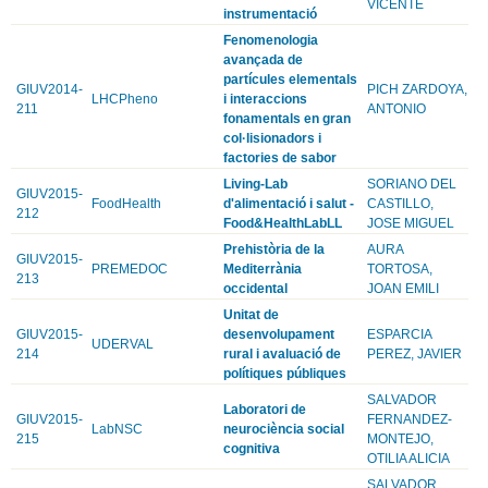
VICENTE
instrumentació
Fenomenologia
avançada de
partícules elementals
GIUV2014-
PICH ZARDOYA,
LHCPheno
i interaccions
211
ANTONIO
fonamentals en gran
col·lisionadors i
factories de sabor
Living-Lab
SORIANO DEL
GIUV2015-
FoodHealth
d'alimentació i salut -
CASTILLO,
212
Food&HealthLabLL
JOSE MIGUEL
Prehistòria de la
AURA
GIUV2015-
PREMEDOC
Mediterrània
TORTOSA,
213
occidental
JOAN EMILI
Unitat de
GIUV2015-
desenvolupament
ESPARCIA
UDERVAL
214
rural i avaluació de
PEREZ, JAVIER
polítiques públiques
SALVADOR
Laboratori de
GIUV2015-
FERNANDEZ-
LabNSC
neurociència social
215
MONTEJO,
cognitiva
OTILIA ALICIA
SALVADOR