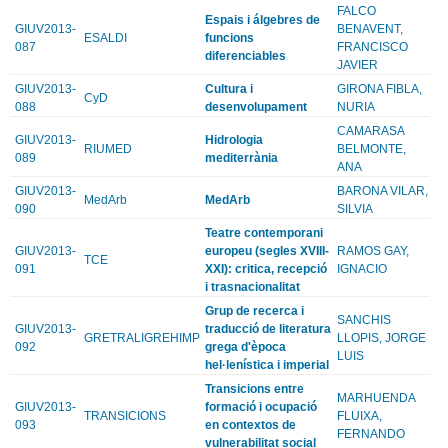
FALCO
Espais i álgebres de
GIUV2013-
BENAVENT,
ESALDI
funcions
087
FRANCISCO
diferenciables
JAVIER
GIUV2013-
Cultura i
GIRONA FIBLA,
CyD
088
desenvolupament
NURIA
CAMARASA
GIUV2013-
Hidrologia
RIUMED
BELMONTE,
089
mediterrània
ANA
GIUV2013-
BARONA VILAR,
MedArb
MedArb
090
SILVIA
Teatre contemporani
GIUV2013-
europeu (segles XVIII-
RAMOS GAY,
TCE
091
XXI): critica, recepció
IGNACIO
i trasnacionalitat
Grup de recerca i
SANCHIS
GIUV2013-
traducció de literatura
GRETRALIGREHIMP
LLOPIS, JORGE
092
grega d'època
LUIS
hel·lenística i imperial
Transicions entre
MARHUENDA
GIUV2013-
formació i ocupació
TRANSICIONS
FLUIXA,
093
en contextos de
FERNANDO
vulnerabilitat social