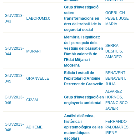
Grup d'investigació
sobre
GOERLICH
GIUV2013-
LABORUM3.0
transformacions en
PESET, JOSE
043
dret del treball i de la
MARIA
seguretat social
Memòria i significat:
ús i percepció dels
SERRA
GIUV2013-
vestigis del passat en
MUPART
DESFILIS,
044
l'àmbit valencià de
AMADEO
l'Edat Mitjana i
Moderna
Edició i estudi de
BENAVENT
GIUV2013-
GRANVELLE
l'epistolari d'Antoine
BENAVENT,
045
Perrenot de Granvelle
JULIA
ALVAREZ
GIUV2013-
Grup d'investigació en
HORNOS,
GI2AM
046
enginyeria ambiental
FRANCISCO
JAVIER
Anàlisi didàctica,
històrica i
FERRANDO
GIUV2013-
ADHEME
epistemològica de les
PALOMARES,
048
matemàtiques
IRENE
escolars