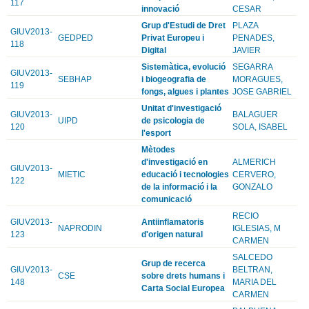
117
innovació
CESAR
Grup d'Estudi de Dret
PLAZA
GIUV2013-
GEDPED
Privat Europeu i
PENADES,
118
Digital
JAVIER
Sistemàtica, evolució
SEGARRA
GIUV2013-
SEBHAP
i biogeografia de
MORAGUES,
119
fongs, algues i plantes
JOSE GABRIEL
Unitat d'investigació
GIUV2013-
BALAGUER
UIPD
de psicologia de
120
SOLA, ISABEL
l'esport
Mètodes
d'investigació en
ALMERICH
GIUV2013-
MIETIC
educació i tecnologies
CERVERO,
122
de la informació i la
GONZALO
comunicació
RECIO
GIUV2013-
Antiinflamatoris
NAPRODIN
IGLESIAS, M
123
d'origen natural
CARMEN
SALCEDO
Grup de recerca
GIUV2013-
BELTRAN,
CSE
sobre drets humans i
148
MARIA DEL
Carta Social Europea
CARMEN