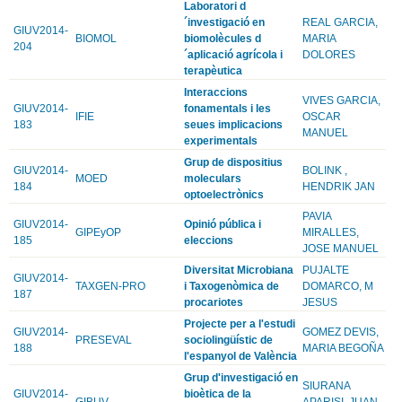
Laboratori d
´investigació en
REAL GARCIA,
GIUV2014-
BIOMOL
biomolècules d
MARIA
204
´aplicació agrícola i
DOLORES
terapèutica
Interaccions
VIVES GARCIA,
GIUV2014-
fonamentals i les
IFIE
OSCAR
183
seues implicacions
MANUEL
experimentals
Grup de dispositius
GIUV2014-
BOLINK ,
MOED
moleculars
184
HENDRIK JAN
optoelectrònics
PAVIA
GIUV2014-
Opinió pública i
GIPEyOP
MIRALLES,
185
eleccions
JOSE MANUEL
Diversitat Microbiana
PUJALTE
GIUV2014-
TAXGEN-PRO
i Taxogenòmica de
DOMARCO, M
187
procariotes
JESUS
Projecte per a l'estudi
GIUV2014-
GOMEZ DEVIS,
PRESEVAL
sociolingüístic de
188
MARIA BEGOÑA
l'espanyol de València
Grup d'investigació en
SIURANA
GIUV2014-
bioètica de la
GIBUV
APARISI, JUAN