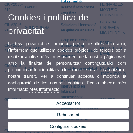
Laboratori de
GIUV2015-
FERNANDEZ-
LabNSC
neurociència social
215
MONTEJO,
cognitiva
Cookies i política de
OTILIA ALICIA
GUARDIA
GIUV2015-
Solucions i innovació
SOLINQUIANA
CIRUGEDA,
privacitat
216
en química analítica
MIGUEL DE LA
Grup de recerca i
PARRA
La teva privacitat és important per a nosaltres. Per això,
GIUV2015-
d'innovació en
SOCIAL(S)
MONSERRAT,
t'informem que utilitzem cookies pròpies i de tercers per a
217
educació geogràfica i
DAVID
històrica
realitzar anàlisis d'ús i mesurament de la nostra pàgina web
amb la finalitat de personalitzar continguts,així com
SOBRINO
GIUV2015-
UCG
Unitat de canvi global
RODRIGUEZ,
proporcionar funcionalitats a les xarxes socials o analitzar el
235
JOSE ANTONIO
nostre trànsit. Per a continuar accepta o modifica la
Avaluació i
configuració de les nostres cookies. Per a obtenir més
intervenció en
informació
Més informació
infància i
adolescència:
GIUV2015-
SAMPER
EVAIN
Variables
Acceptar tot
236
GARCIA, PAULA
psicosocioeducatives
i emocionals
Rebutjar tot
implicades en la
conducta prosocial
Configurar cookies
GIUV2015-
Neurofarmacologia de
POLACHE