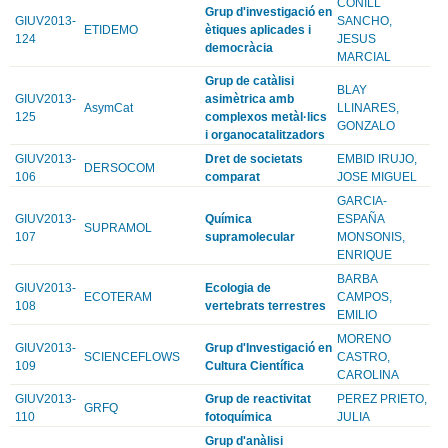
CONILL
Grup d'investigació en
GIUV2013-
SANCHO,
ETIDEMO
ètiques aplicades i
124
JESUS
democràcia
MARCIAL
Grup de catàlisi
BLAY
GIUV2013-
asimètrica amb
AsymCat
LLINARES,
125
complexos metàl·lics
GONZALO
i organocatalitzadors
GIUV2013-
Dret de societats
EMBID IRUJO,
DERSOCOM
106
comparat
JOSE MIGUEL
GARCIA-
GIUV2013-
Química
ESPAÑA
SUPRAMOL
107
supramolecular
MONSONIS,
ENRIQUE
BARBA
GIUV2013-
Ecologia de
ECOTERAM
CAMPOS,
108
vertebrats terrestres
EMILIO
MORENO
GIUV2013-
Grup d'Investigació en
SCIENCEFLOWS
CASTRO,
109
Cultura Científica
CAROLINA
GIUV2013-
Grup de reactivitat
PEREZ PRIETO,
GRFQ
110
fotoquímica
JULIA
Grup d'anàlisi