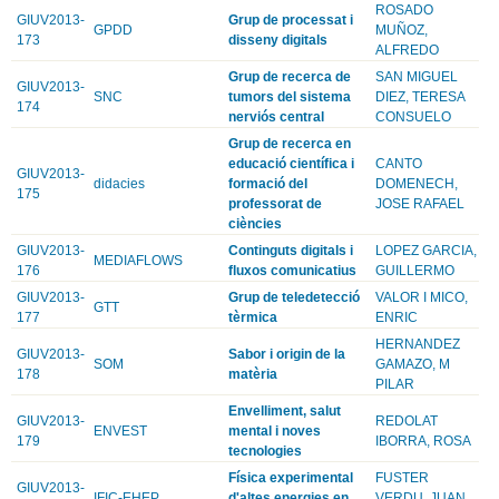
ROSADO
GIUV2013-
Grup de processat i
GPDD
MUÑOZ,
173
disseny digitals
ALFREDO
Grup de recerca de
SAN MIGUEL
GIUV2013-
SNC
tumors del sistema
DIEZ, TERESA
174
nerviós central
CONSUELO
Grup de recerca en
educació científica i
CANTO
GIUV2013-
didacies
formació del
DOMENECH,
175
professorat de
JOSE RAFAEL
ciències
GIUV2013-
Continguts digitals i
LOPEZ GARCIA,
MEDIAFLOWS
176
fluxos comunicatius
GUILLERMO
GIUV2013-
Grup de teledetecció
VALOR I MICO,
GTT
177
tèrmica
ENRIC
HERNANDEZ
GIUV2013-
Sabor i origin de la
SOM
GAMAZO, M
178
matèria
PILAR
Envelliment, salut
GIUV2013-
REDOLAT
ENVEST
mental i noves
179
IBORRA, ROSA
tecnologies
Física experimental
FUSTER
GIUV2013-
IFIC-EHEP
d'altes energies en
VERDU, JUAN