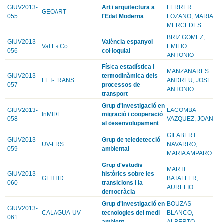
GIUV2013-
Art i arquitectura a
FERRER
GEOART
055
l'Edat Moderna
LOZANO, MARIA
MERCEDES
BRIZ GOMEZ,
GIUV2013-
València espanyol
Val.Es.Co.
EMILIO
056
col·loquial
ANTONIO
Física estadística i
MANZANARES
GIUV2013-
termodinàmica dels
FET-TRANS
ANDREU, JOSE
057
processos de
ANTONIO
transport
Grup d'investigació en
GIUV2013-
LACOMBA
InMIDE
migració i cooperació
058
VAZQUEZ, JOAN
al desenvolupament
GILABERT
GIUV2013-
Grup de teledetecció
UV-ERS
NAVARRO,
059
ambiental
MARIA AMPARO
Grup d'estudis
MARTI
GIUV2013-
històrics sobre les
GEHTID
BATALLER,
060
transicions i la
AURELIO
democràcia
Grup d'investigació en
BOUZAS
GIUV2013-
CALAGUA-UV
tecnologies del medi
BLANCO,
061
ambient
ALBERTO