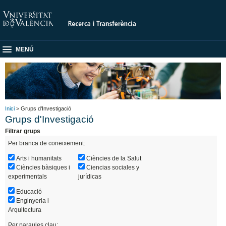
MENÚ
Inici
> Grups d'Investigació
Grups d'Investigació
Filtrar grups
Per branca de coneixement:
Arts i humanitats
Ciències de la Salut
Ciències bàsiques i
Ciencias sociales y
experimentals
jurídicas
Educació
Enginyeria i
Arquitectura
Per paraules clau: