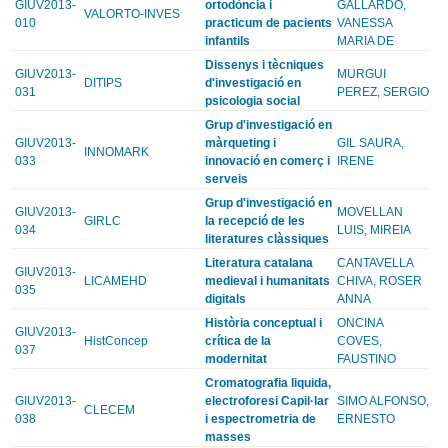
GIUV2013-
ortodòncia i
GALLARDO,
VALORTO-INVES
010
practicum de pacients
VANESSA
infantils
MARIA DE
Dissenys i tècniques
GIUV2013-
MURGUI
DITIPS
d'investigació en
031
PEREZ, SERGIO
psicologia social
Grup d'investigació en
GIUV2013-
màrqueting i
GIL SAURA,
INNOMARK
033
innovació en comerç i
IRENE
serveis
Grup d'investigació en
GIUV2013-
MOVELLAN
GIRLC
la recepció de les
034
LUIS, MIREIA
literatures clàssiques
Literatura catalana
CANTAVELLA
GIUV2013-
LICAMEHD
medieval i humanitats
CHIVA, ROSER
035
digitals
ANNA
Història conceptual i
ONCINA
GIUV2013-
HistConcep
crítica de la
COVES,
037
modernitat
FAUSTINO
Cromatografia liquida,
GIUV2013-
electroforesi Capil·lar
SIMO ALFONSO,
CLECEM
038
i espectrometria de
ERNESTO
masses