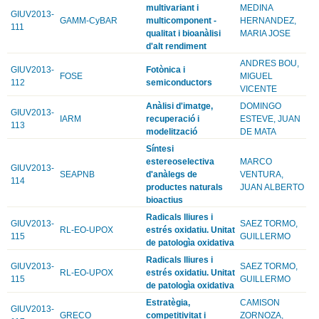
multivariant i
MEDINA
GIUV2013-
GAMM-CyBAR
multicomponent -
HERNANDEZ,
111
qualitat i bioanàlisi
MARIA JOSE
d'alt rendiment
ANDRES BOU,
GIUV2013-
Fotònica i
FOSE
MIGUEL
112
semiconductors
VICENTE
Anàlisi d'imatge,
DOMINGO
GIUV2013-
IARM
recuperació i
ESTEVE, JUAN
113
modelització
DE MATA
Síntesi
estereoselectiva
MARCO
GIUV2013-
SEAPNB
d'anàlegs de
VENTURA,
114
productes naturals
JUAN ALBERTO
bioactius
Radicals lliures i
GIUV2013-
SAEZ TORMO,
RL-EO-UPOX
estrés oxidatiu. Unitat
115
GUILLERMO
de patologìa oxidativa
Radicals lliures i
GIUV2013-
SAEZ TORMO,
RL-EO-UPOX
estrés oxidatiu. Unitat
115
GUILLERMO
de patologìa oxidativa
Estratègia,
CAMISON
GIUV2013-
GRECO
competitivitat i
ZORNOZA,