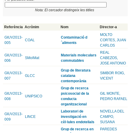
Nota: El cercador distingeix les titlles
Referència
Acrònim
Nom
Director-a
MOLTO
GIUV2013-
Contaminació d
COAL
CORTES, JUAN
005
´aliments
CARLOS
REAL
GIUV2013-
Materials moleculars
SMolMat
CABEZOS,
006
commutables
JOSE ANTONIO
Grup de literatura
GIUV2013-
SIMBOR ROIG,
GLCC
catalana
007
VICENT
contemporània
Grup de recerca
GIUV2013-
psicosocial de la
GIL MONTE,
UNIPSICO
008
conducta
PEDRO RAFAEL
organitzacional
Laboratori de
NOVELLA DEL
GIUV2013-
LINCE
investigació en
CAMPO,
009
cèl·lules endotelials
SUSANA
Grup de recerca en
PAREDES