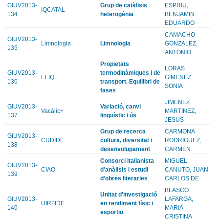
GIUV2013-
Grup de catàlisis
ESPRIU,
IQCATAL
134
heterogènia
BENJAMIN
EDUARDO
CAMACHO
GIUV2013-
Limnologia
Limnologia
GONZALEZ,
135
ANTONIO
Propietats
LORAS
GIUV2013-
termodinàmiques i de
EFIQ
GIMENEZ,
136
transport. Equilibri de
SONIA
fases
JIMENEZ
GIUV2013-
Variació, canvi
Vacàlic+
MARTINEZ,
137
lingüístic i ús
JESUS
Grup de recerca
CARMONA
GIUV2013-
CUDIDE
cultura, diversitat i
RODRIGUEZ,
138
desenvolupament
CARMEN
Consorci italianista
MIGUEL
GIUV2013-
CIAO
d'anàlisis i estudi
CANUTO, JUAN
139
d'obres literaries
CARLOS DE
BLASCO
Unitat d'investigació
GIUV2013-
LAFARGA,
UIRFIDE
en rendiment físic i
140
MARIA
esportiu
CRISTINA