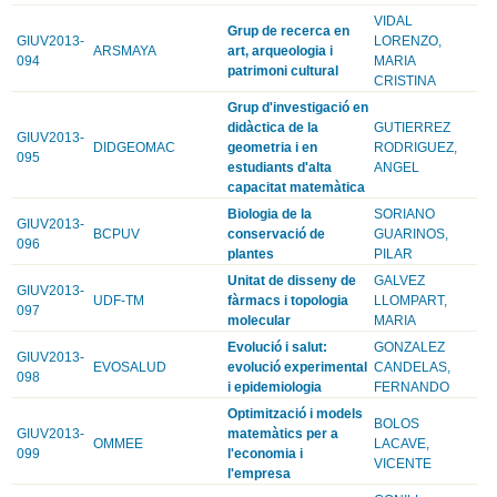
VIDAL
Grup de recerca en
GIUV2013-
LORENZO,
ARSMAYA
art, arqueologia i
094
MARIA
patrimoni cultural
CRISTINA
Grup d'investigació en
didàctica de la
GUTIERREZ
GIUV2013-
DIDGEOMAC
geometria i en
RODRIGUEZ,
095
estudiants d'alta
ANGEL
capacitat matemàtica
Biologia de la
SORIANO
GIUV2013-
BCPUV
conservació de
GUARINOS,
096
plantes
PILAR
Unitat de disseny de
GALVEZ
GIUV2013-
UDF-TM
fàrmacs i topologia
LLOMPART,
097
molecular
MARIA
Evolució i salut:
GONZALEZ
GIUV2013-
EVOSALUD
evolució experimental
CANDELAS,
098
i epidemiologia
FERNANDO
Optimització i models
BOLOS
GIUV2013-
matemàtics per a
OMMEE
LACAVE,
099
l'economia i
VICENTE
l'empresa