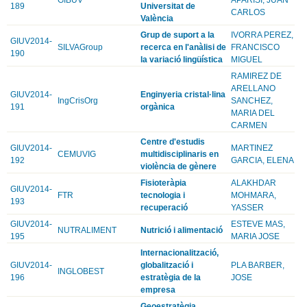
189
Universitat de
CARLOS
València
Grup de suport a la
IVORRA PEREZ,
GIUV2014-
SILVAGroup
recerca en l'anàlisi de
FRANCISCO
190
la variació lingüística
MIGUEL
RAMIREZ DE
ARELLANO
GIUV2014-
Enginyeria cristal·lina
IngCrisOrg
SANCHEZ,
191
orgànica
MARIA DEL
CARMEN
Centre d'estudis
GIUV2014-
MARTINEZ
CEMUVIG
multidisciplinaris en
192
GARCIA, ELENA
violència de gènere
Fisioteràpia
ALAKHDAR
GIUV2014-
FTR
tecnologia i
MOHMARA,
193
recuperació
YASSER
GIUV2014-
ESTEVE MAS,
NUTRALIMENT
Nutrició i alimentació
195
MARIA JOSE
Internacionalització,
GIUV2014-
globalització i
PLA BARBER,
INGLOBEST
196
estratègia de la
JOSE
empresa
Geoestratègia