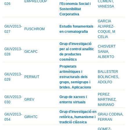
EMPRECOOP
CLIMENT,
026
l'Economia Social i
VANESSA
Sostenibilitat
Corporativa
GARCIA
GIUV2013-
Estudis fonamentals
ALVAREZ-
FUSCHROM
027
en cromatografia
COQUE, M
CELIA
Grup d'investigació
CHISVERT
GIUV2013-
per al control analític
GICAPC
SANIA,
028
de productes
ALBERTO
cosmètics
Propietats
aritmètiques i
BALLESTER
GIUV2013-
PERMUT
estructurals dels
BOLINCHES,
029
grups, semigrups i
ADOLFO
brides. Aplicacions
PEREZ
GIUV2013-
Grup de xarxes i
GREV
MARTINEZ,
030
entorns virtuals
MARIANO
Grup d'investigació en
GIUV2013-
GRAU CODINA,
GIRHTC
retòrica, humanisme i
054
FERRAN
tradició clàssica
GOMEZ-