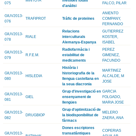
MINTOTA
mètodes totals
075
FALCO, PILAR
d'anàlisi
ANIENTO
GIUV2013-
TRAFIPROT
Tràfic de proteïnes
COMPANY,
076
FERNANDO
Relacions
GUTIERREZ
GIUV2013-
RIALE
interculturals
KOSTER,
078
Alemanya-Espanya
ISABEL
Radiofarmàcia i
PEREZ
GIUV2013-
R.F.E.M.
estabilitat de
GIMENEZ,
079
medicaments
FACUNDO
Història i
MARTINEZ
GIUV2013-
historiografia de la
HISLEDIA
ALCALDE, M
080
llengua castellana en
JOSE
la seua diacronia
Grup d'investigació en
GARCIA
GIUV2013-
GIEL
ensenyament de
FOLGADO,
081
llengües
MARIA JOSE
Grup d'optimització de
GIUV2013-
MELERO
DRUGBIOP
la biodisponibilitat de
082
ZAERA, ANA
fàrmacs
Dones escriptores
COPERIAS
GIUV2013-
transatlàntiques
BATWoW
AGUILAR,