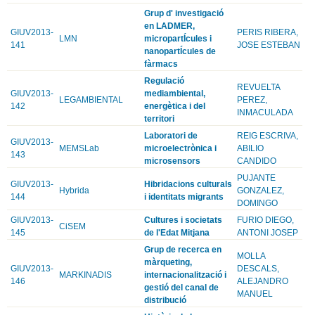
Grup d' investigació
en LADMER,
GIUV2013-
PERIS RIBERA,
LMN
micropartÍcules i
141
JOSE ESTEBAN
nanopartÍcules de
fàrmacs
Regulació
REVUELTA
GIUV2013-
mediambiental,
LEGAMBIENTAL
PEREZ,
142
energètica i del
INMACULADA
territori
Laboratori de
REIG ESCRIVA,
GIUV2013-
MEMSLab
microelectrònica i
ABILIO
143
microsensors
CANDIDO
PUJANTE
GIUV2013-
Hibridacions culturals
Hybrida
GONZALEZ,
144
i identitats migrants
DOMINGO
GIUV2013-
Cultures i societats
FURIO DIEGO,
CiSEM
145
de l'Edat Mitjana
ANTONI JOSEP
Grup de recerca en
MOLLA
màrqueting,
GIUV2013-
DESCALS,
MARKINADIS
internacionalització i
146
ALEJANDRO
gestió del canal de
MANUEL
distribució