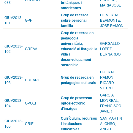
083
britàniques i
MARIA JOSE
americanes
Grup de recerca
DE VERDA
GIUV2013-
GPF
sobre persona i
BEAMONTE,
101
famlilia
JOSE RAMON
Grup de recerca en
pedagogia
universitària,
GARGALLO
GIUV2013-
GREAV
educació al llarg de la
LOPEZ,
102
vida i
BERNARDO
desenvolupament
sostenible
HUERTA
GIUV2013-
Grup de recerca en
RAMON,
CREARI
103
pedagogies culturals
RICARD
VICENT
GARCIA
Grup de processat
GIUV2013-
MONREAL,
GPOEI
optoelectrònic
104
FRANCISCO
d'imatges
JAVIER
Currículum, recursos
SAN MARTIN
GIUV2013-
CRIE
i institucions
ALONSO,
105
educatives
ANGEL