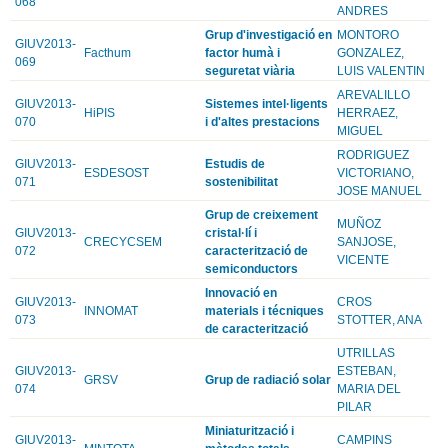
068
ANDRES
Grup d'investigació en
MONTORO
GIUV2013-
Facthum
factor humà i
GONZALEZ,
069
seguretat viària
LUIS VALENTIN
AREVALILLO
GIUV2013-
Sistemes intel·ligents
HiPIS
HERRAEZ,
070
i d'altes prestacions
MIGUEL
RODRIGUEZ
GIUV2013-
Estudis de
ESDESOST
VICTORIANO,
071
sostenibilitat
JOSE MANUEL
Grup de creixement
MUÑOZ
GIUV2013-
cristal·lí i
CRECYCSEM
SANJOSE,
072
caracterització de
VICENTE
semiconductors
Innovació en
GIUV2013-
CROS
INNOMAT
materials i técniques
073
STOTTER, ANA
de caracterització
UTRILLAS
GIUV2013-
ESTEBAN,
GRSV
Grup de radiació solar
074
MARIA DEL
PILAR
Miniaturització i
GIUV2013-
CAMPINS