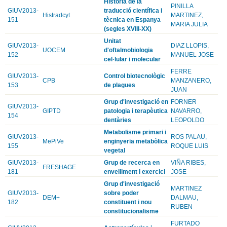
Història de la
PINILLA
GIUV2013-
traducció científica i
Histradcyt
MARTINEZ,
151
tècnica en Espanya
MARIA JULIA
(segles XVIII-XX)
Unitat
GIUV2013-
DIAZ LLOPIS,
UOCEM
d'oftalmobiologia
152
MANUEL JOSE
cel·lular i molecular
FERRE
GIUV2013-
Control biotecnològic
CPB
MANZANERO,
153
de plagues
JUAN
Grup d'investigació en
FORNER
GIUV2013-
GIPTD
patologia i terapèutica
NAVARRO,
154
dentàries
LEOPOLDO
Metabolisme primari i
GIUV2013-
ROS PALAU,
MePiVe
enginyeria metabòlica
155
ROQUE LUIS
vegetal
GIUV2013-
Grup de recerca en
VIÑA RIBES,
FRESHAGE
181
envelliment i exercici
JOSE
Grup d'investigació
MARTINEZ
GIUV2013-
sobre poder
DEM+
DALMAU,
182
constituent i nou
RUBEN
constitucionalisme
FURTADO