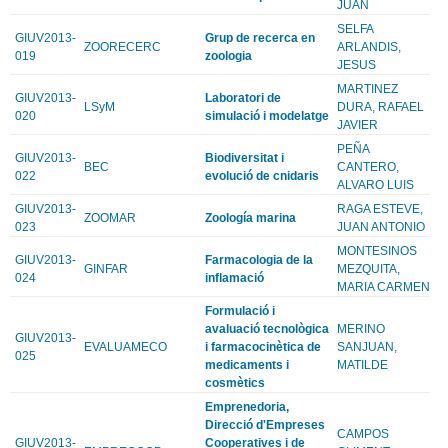
JUAN
SELFA
GIUV2013-
Grup de recerca en
ZOORECERC
ARLANDIS,
019
zoologia
JESUS
MARTINEZ
GIUV2013-
Laboratori de
LSyM
DURA, RAFAEL
020
simulació i modelatge
JAVIER
PEÑA
GIUV2013-
Biodiversitat i
BEC
CANTERO,
022
evolució de cnidaris
ALVARO LUIS
GIUV2013-
RAGA ESTEVE,
ZOOMAR
Zoología marina
023
JUAN ANTONIO
MONTESINOS
GIUV2013-
Farmacologia de la
GINFAR
MEZQUITA,
024
inflamació
MARIA CARMEN
Formulació i
avaluació tecnològica
MERINO
GIUV2013-
EVALUAMECO
i farmacocinètica de
SANJUAN,
025
medicaments i
MATILDE
cosmètics
Emprenedoria,
Direcció d'Empreses
CAMPOS
GIUV2013-
Cooperatives i de