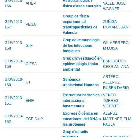
GIUV2013-
Astropartícules i
AHEP
VALLE, JOSE
156
física d'altes energies
WAGNER
Group de física
GIUV2013-
experimental
ZUÑIGA
VEGA
157
d'astropartícules de
ROMAN, JUAN
València
Grup de immunologia
GIUV2013-
GIL HERRERO,
GIIF
de les infeccions
158
M LUISA
fungiques
Grup d'investigació en
GIUV2013-
ESPLUGUES
GIESA
epidemiologia i salut
159
CEBRIAN, ANA
ambiental
ARTERO
GIUV2013-
Genòmica
GT
ALLEPUZ,
160
traslacional Humana
RUBEN DARIO
Estructura hadronica i
VENTO
GIUV2013-
EHIF
interaccions
TORRES,
161
fonamentals
VICENTE
Expressió gènica en
ALEPUZ
GIUV2013-
EGE-DtoP
eucariotes: del DNA a
MARTINEZ, ELIA
162
les proteïnes
PAULA
Grup d'estudis