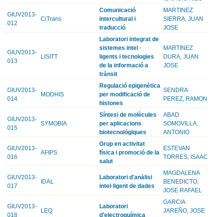
Comunicació
MARTINEZ
GIUV2013-
CiTrans
intercultural i
SIERRA, JUAN
012
traducció
JOSE
Laboratori integrat de
sistemes intel ·
MARTINEZ
GIUV2013-
LISITT
ligents i tecnologies
DURA, JUAN
013
de la informació a
JOSE
trànsit
Regulació epigenètica
GIUV2013-
SENDRA
MODHIS
per modificació de
014
PEREZ, RAMON
histones
Síntesi de molècules
ABAD
GIUV2013-
SYMOBIA
per aplicacions
SOMOVILLA,
015
biotecnológiques
ANTONIO
Grup en activitat
GIUV2013-
ESTEVAN
AFIPS
física i promoció de la
016
TORRES, ISAAC
salut
MAGDALENA
GIUV2013-
Laboratori d'anàlisi
IDAL
BENEDICTO,
017
intel·ligent de dades
JOSE RAFAEL
GARCIA
GIUV2013-
Laboratori
LEQ
JAREÑO, JOSE
018
d'electroquímica