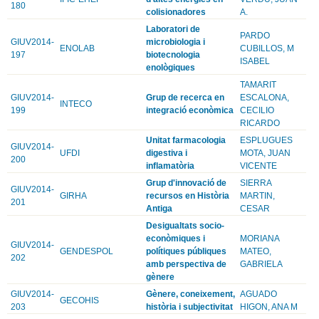
180
colisionadores
A.
Laboratori de
PARDO
GIUV2014-
microbiologia i
ENOLAB
CUBILLOS, M
197
biotecnologia
ISABEL
enològiques
TAMARIT
GIUV2014-
Grup de recerca en
ESCALONA,
INTECO
199
integració econòmica
CECILIO
RICARDO
Unitat farmacologia
ESPLUGUES
GIUV2014-
UFDI
digestiva i
MOTA, JUAN
200
inflamatòria
VICENTE
Grup d'innovació de
SIERRA
GIUV2014-
GIRHA
recursos en Història
MARTIN,
201
Antiga
CESAR
Desigualtats socio-
econòmiques i
MORIANA
GIUV2014-
GENDESPOL
polítiques públiques
MATEO,
202
amb perspectiva de
GABRIELA
gènere
GIUV2014-
Gènere, coneixement,
AGUADO
GECOHIS
203
història i subjectivitat
HIGON, ANA M