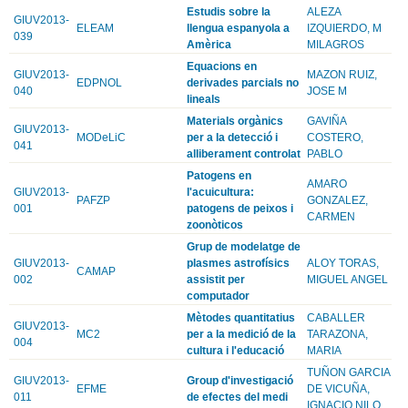
Estudis sobre la
ALEZA
GIUV2013-
ELEAM
llengua espanyola a
IZQUIERDO, M
039
Amèrica
MILAGROS
Equacions en
GIUV2013-
MAZON RUIZ,
EDPNOL
derivades parcials no
040
JOSE M
lineals
Materials orgànics
GAVIÑA
GIUV2013-
MODeLiC
per a la detecció i
COSTERO,
041
alliberament controlat
PABLO
Patogens en
AMARO
GIUV2013-
l'acuicultura:
PAFZP
GONZALEZ,
001
patogens de peixos i
CARMEN
zoonòticos
Grup de modelatge de
GIUV2013-
plasmes astrofísics
ALOY TORAS,
CAMAP
002
assistit per
MIGUEL ANGEL
computador
Mètodes quantitatius
CABALLER
GIUV2013-
MC2
per a la medició de la
TARAZONA,
004
cultura i l'educació
MARIA
TUÑON GARCIA
GIUV2013-
Group d'investigació
EFME
DE VICUÑA,
011
de efectes del medi
IGNACIO NILO