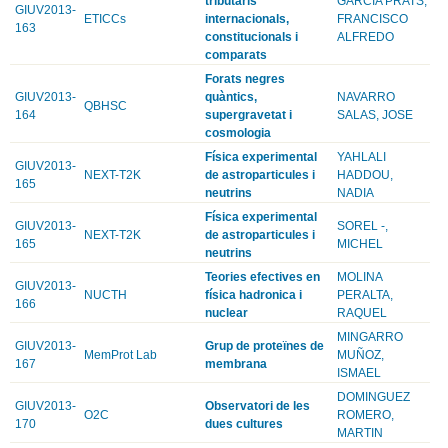
tributaris
GARCIA PRATS,
GIUV2013-
ETICCs
internacionals,
FRANCISCO
163
constitucionals i
ALFREDO
comparats
Forats negres
GIUV2013-
quàntics,
NAVARRO
QBHSC
164
supergravetat i
SALAS, JOSE
cosmologia
Física experimental
YAHLALI
GIUV2013-
NEXT-T2K
de astroparticules i
HADDOU,
165
neutrins
NADIA
Física experimental
GIUV2013-
SOREL -,
NEXT-T2K
de astroparticules i
165
MICHEL
neutrins
Teories efectives en
MOLINA
GIUV2013-
NUCTH
física hadronica i
PERALTA,
166
nuclear
RAQUEL
MINGARRO
GIUV2013-
Grup de proteïnes de
MemProt Lab
MUÑOZ,
167
membrana
ISMAEL
DOMINGUEZ
GIUV2013-
Observatori de les
O2C
ROMERO,
170
dues cultures
MARTIN