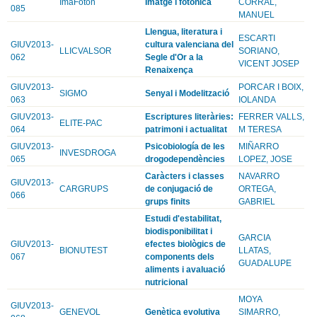
ImaFoton
Imatge i fotonica
CORRAL,
085
MANUEL
Llengua, literatura i
ESCARTI
GIUV2013-
cultura valenciana del
LLICVALSOR
SORIANO,
062
Segle d'Or a la
VICENT JOSEP
Renaixença
GIUV2013-
PORCAR I BOIX,
SIGMO
Senyal i Modelització
063
IOLANDA
GIUV2013-
Escriptures literàries:
FERRER VALLS,
ELITE-PAC
064
patrimoni i actualitat
M TERESA
GIUV2013-
Psicobiología de les
MIÑARRO
INVESDROGA
065
drogodependències
LOPEZ, JOSE
Caràcters i classes
NAVARRO
GIUV2013-
CARGRUPS
de conjugació de
ORTEGA,
066
grups finits
GABRIEL
Estudi d'estabilitat,
biodisponibilitat i
GARCIA
GIUV2013-
efectes biològics de
BIONUTEST
LLATAS,
067
components dels
GUADALUPE
aliments i avaluació
nutricional
MOYA
GIUV2013-
GENEVOL
Genètica evolutiva
SIMARRO,