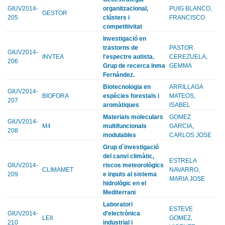
GIUV2014-
organitzacional,
PUIG BLANCO,
GESTOR
205
clústers i
FRANCISCO
competitivitat
Investigació en
trastorns de
PASTOR
GIUV2014-
INVTEA
l'espectre autista.
CEREZUELA,
206
Grup de recerca Inma
GEMMA
Fernández.
Biotecnologia en
ARRILLAGA
GIUV2014-
BIOFORA
espècies forestals i
MATEOS,
207
aromàtiques
ISABEL
Materials moleculars
GOMEZ
GIUV2014-
M4
multifuncionals
GARCIA,
208
modulables
CARLOS JOSE
Grup d´investigació
del canvi climàtic,
ESTRELA
GIUV2014-
riscos meteorològics
CLIMAMET
NAVARRO,
209
e inputs al sistema
MARIA JOSE
hidrològic en el
Mediterrani
Laboratori
ESTEVE
GIUV2014-
d'electrònica
LEII
GOMEZ,
210
industrial i