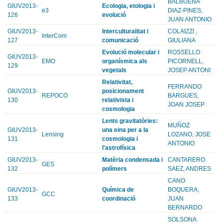
BALBUENA
GIUV2013-
Ecologia, etologia i
e3
DIAZ-PINES,
126
evolució
JUAN ANTONIO
GIUV2013-
Interculturalitat i
COLAIZZI ,
InterCom
127
comunicació
GIULIANA
Evolució molecular i
ROSSELLO
GIUV2013-
EMO
organísmica als
PICORNELL,
129
vegetals
JOSEP ANTONI
Relativitat,
FERRANDO
GIUV2013-
posicionament
REPOCO
BARGUES,
130
relativista i
JOAN JOSEP
cosmologia
Lents gravitatòries:
MUÑOZ
GIUV2013-
una eina per a la
Lensing
LOZANO, JOSE
131
cosmologia i
ANTONIO
l'astrofísica
GIUV2013-
Matèria condensada i
CANTARERO
GES
132
polímers
SAEZ, ANDRES
CANO
GIUV2013-
Química de
BOQUERA,
GCC
133
coordinació
JUAN
BERNARDO
SOLSONA