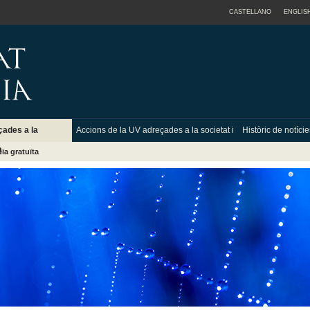
CASTELLANO
ENGLIS
çades a la
Accions de la UV adreçades a la societat i
Històric de notíc
a
institucions
ia gratuïta