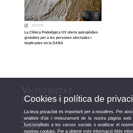
22/11/24
La Clínica Podològica UV oferix quiropòdies
gratuïtes per a les persones afectades i
implicades en la DANA
Cookies i política de privaci
La teva privacitat és important per a nosaltres. Per això
Seu Electrònica UV
anàlisis d'ús i mesurament de la nostra pàgina web a
Tauler oficial d'anuncis UV
Pla Estratègic
funcionalitats a les xarxes socials o analitzar el nostr
UVintegritat
nostres cookies. Per a obtenir més informació
Més info
Perfil de contractant