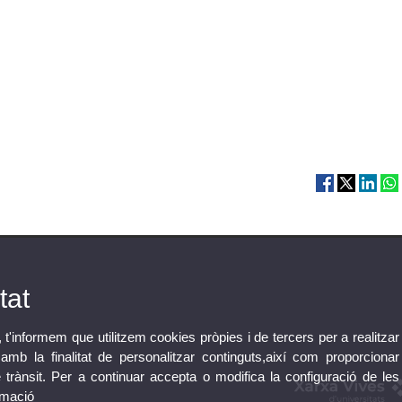
tat
, t'informem que utilitzem cookies pròpies i de tercers per a realitzar
mb la finalitat de personalitzar continguts,així com proporcionar
e trànsit. Per a continuar accepta o modifica la configuració de les
rmació