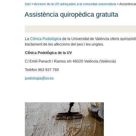
Inici
>
Accions de la UV adreçades a la comunitat universitària
> Assistència
Assistència quiropèdica gratuïta
La
Clínica Podològica
de la Universitat de València oferix quiropòd
tractament de les afeccions del peu i les ungles.
Clínica Podològica de la UV
C/ Emili Panach i Ramos s/n 46020 València (València)
Telèfon 963 937 760
podologia@uv.es