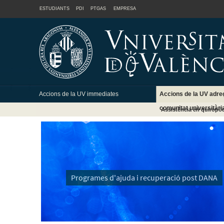
ESTUDIANTS
PDI
PTGAS
EMPRESA
Accions de la UV immediates
Accions de la UV adre
comunitat universitàri
Assistència en quiropòd
Programes d'ajuda i recuperació post DANA