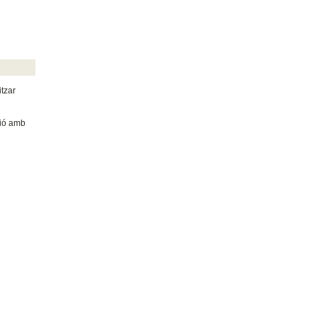
itzar
ció amb