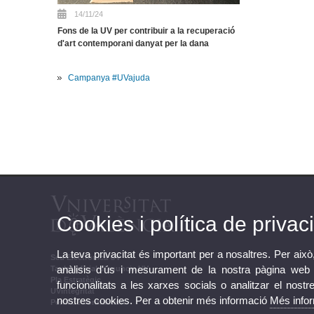
14/11/24
Fons de la UV per contribuir a la recuperació
d'art contemporani danyat per la dana
Campanya #UVajuda
Cookies i política de privaci
La teva privacitat és important per a nosaltres. Per això
Seu Electrònica UV
anàlisis d'ús i mesurament de la nostra pàgina web a
Tauler oficial d'anuncis UV
Pla Estratègic
funcionalitats a les xarxes socials o analitzar el nostr
UVintegritat
nostres cookies. Per a obtenir més informació
Més info
Perfil de contractant