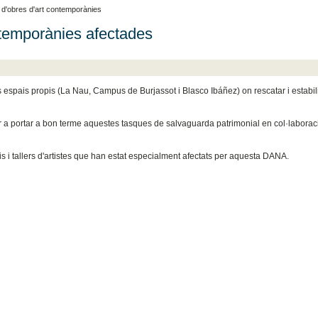
d'obres d'art contemporànies
ntemporànies afectades
es espais propis (La Nau, Campus de Burjassot i Blasco Ibáñez) on rescatar i estabil
er a portar a bon terme aquestes tasques de salvaguarda patrimonial en col·labora
is i tallers d'artistes que han estat especialment afectats per aquesta DANA.