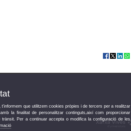
tat
, t'informem que utilitzem cookies pròpies i de tercers per a realitzar
mb la finalitat de personalitzar continguts,així com proporcionar
e trànsit. Per a continuar accepta o modifica la configuració de les
rmació