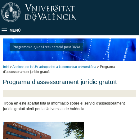
MENÚ
Programes d'ajuda i recuperació post DANA
Inici
>
Accions de la UV adreçades a la comunitat universitària
> Programa
d’assessorament jurídic gratuït
Programa d'assessorament jurídic gratuït
Troba en este apartat tota la informació sobre el servici d'assessorament
jurídic gratuït oferit per la Universitat de València.