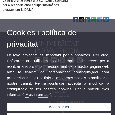
La Universitat lidera una campanya solidària
per a recondicionar equips informàtics
afectats per la DANA
Cookies i política de
privacitat
La teva privacitat és important per a nosaltres. Per això,
t'informem que utilitzem cookies pròpies i de tercers per a
realitzar anàlisis d'ús i mesurament de la nostra pàgina web
amb la finalitat de personalitzar continguts,així com
proporcionar funcionalitats a les xarxes socials o analitzar el
Seu Electrònica UV
nostre trànsit. Per a continuar accepta o modifica la
Tauler oficial d'anuncis UV
Pla Estratègic
configuració de les nostres cookies. Per a obtenir més
UVintegritat
informació
Més informació
Perfil de contractant
Acceptar tot