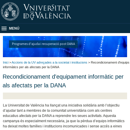
MENÚ
Programes d'ajuda i recuperació post DANA
Inici
>
Accions de la UV adreçades a la societat i institucions
> Recondicionament d'equips
informàtics per als afectats per la DANA
Recondicionament d'equipament informàtic per
als afectats per la DANA
La Universitat de València ha llançat una iniciativa solidària amb l’objectiu
d’ajudar tant a membres de la comunitat universitària com als centres
educatius afectats per la DANA a reprendre les seues activitats. Aquesta
campanya és especialment necessària, ja que la pèrdua d’equips informàtics
ha deixat moltes famílies i institucions incomunicades i sense accés a eines