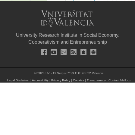
University Research Institute in Social Economy,
Cooperativism and Entrepreneurship
© 2026 UV. - C/ Serpis nº 29 C.P: 46022 Valencia
Legal Disclaimer
|
Accessibility
|
Privacy Policy
|
Cookies
|
Transparency
|
Contact Mailbox