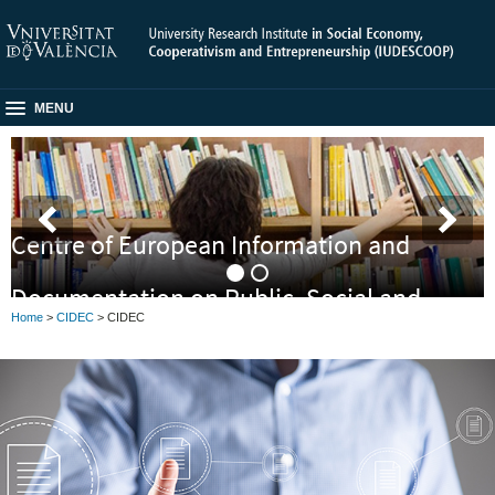
MENU
Centre of European Information and
Documentation on Public, Social and
Home
>
CIDEC
> CIDEC
Cooperative Economy (CIDEC)