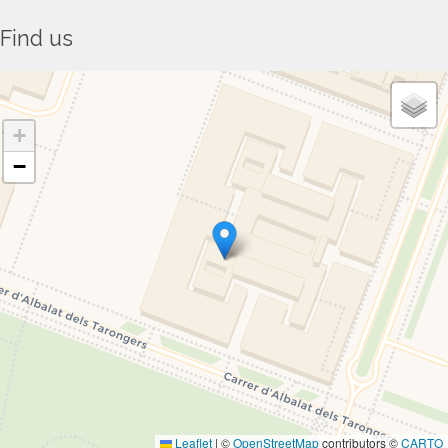
Find us
+
−
Leaflet
|
©
OpenStreetMap
contributors ©
CARTO