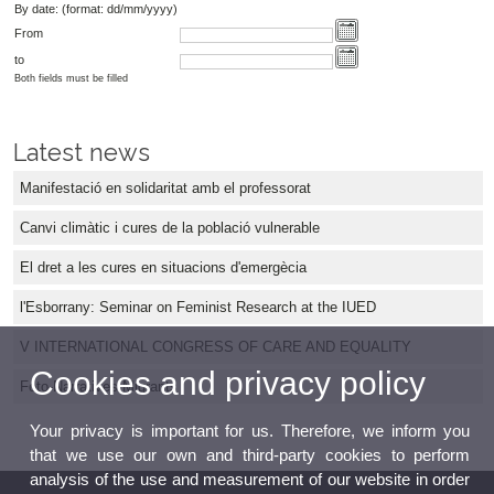
By date: (format: dd/mm/yyyy)
From
to
Both fields must be filled
Latest news
Manifestació en solidaritat amb el professorat
Canvi climàtic i cures de la població vulnerable
El dret a les cures en situacions d'emergècia
l'Esborrany: Seminar on Feminist Research at the IUED
V INTERNATIONAL CONGRESS OF CARE AND EQUALITY
Cookies and privacy policy
Foto-Narratives Migrants
Your privacy is important for us. Therefore, we inform you
that we use our own and third-party cookies to perform
analysis of the use and measurement of our website in order