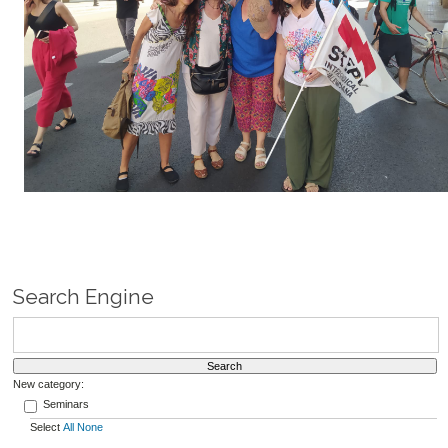
Search Engine
New category:
Seminars
Select
All
None