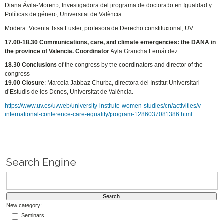
Diana Ávila-Moreno, Investigadora del programa de doctorado en Igualdad y
Políticas de género, Universitat de València
Modera: Vicenta Tasa Fuster, profesora de Derecho constitucional, UV
17.00-18.30
Communications, care, and climate emergencies: the DANA in
the province of Valencia. Coordinator
Ayla Grancha Fernández
18.30 Conclusions
of the congress by the coordinators and director of the
congress
19.00 Closure
: Marcela Jabbaz Churba, directora del Institut Universitari
d’Estudis de les Dones, Universitat de València.
https://www.uv.es/uvweb/university-institute-women-studies/en/activities/v-
international-conference-care-equality/program-1286037081386.html
Search Engine
New category:
Seminars