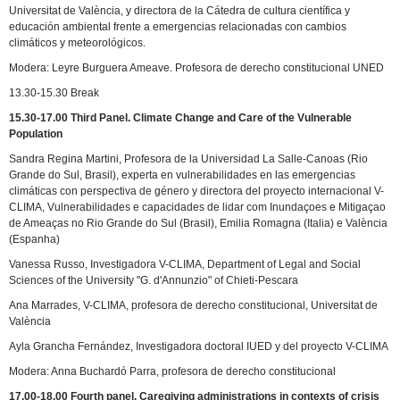
Universitat de València, y directora de la Cátedra de cultura científica y
educación ambiental frente a emergencias relacionadas con cambios
climáticos y meteorológicos.
Modera: Leyre Burguera Ameave. Profesora de derecho constitucional UNED
13.30-15.30 Break
15.30-17.00 Third Panel. Climate Change and Care of the Vulnerable
Population
Sandra Regina Martini, Profesora de la Universidad La Salle-Canoas (Rio
Grande do Sul, Brasil), experta en vulnerabilidades en las emergencias
climáticas con perspectiva de género y directora del proyecto internacional V-
CLIMA, Vulnerabilidades e capacidades de lidar com Inundaçoes e Mitigaçao
de Ameaças no Rio Grande do Sul (Brasil), Emilia Romagna (Italia) e València
(Espanha)
Vanessa Russo, Investigadora V-CLIMA, Department of Legal and Social
Sciences of the University "G. d'Annunzio" of Chieti-Pescara
Ana Marrades, V-CLIMA, profesora de derecho constitucional, Universitat de
València
Ayla Grancha Fernández, Investigadora doctoral IUED y del proyecto V-CLIMA
Modera: Anna Buchardó Parra, profesora de derecho constitucional
17.00-18.00 Fourth panel. Caregiving administrations in contexts of crisis