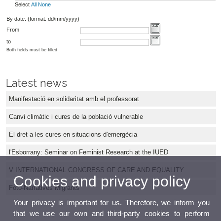
Select
All
None
By date: (format: dd/mm/yyyy)
From
to
Both fields must be filled
Latest news
Manifestació en solidaritat amb el professorat
Canvi climàtic i cures de la població vulnerable
El dret a les cures en situacions d'emergècia
l'Esborrany: Seminar on Feminist Research at the IUED
V INTERNATIONAL CONGRESS OF CARE AND EQUALITY
Cookies and privacy policy
Foto-Narratives Migrants
Your privacy is important for us. Therefore, we inform you
that we use our own and third-party cookies to perform