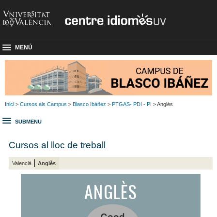
MENÚ
Inici
>
Cursos als Campus
>
Blasco Ibáñez
>
PTGAS- PDI - PI
> Anglès
SUBMENU
Cursos al lloc de treball
Valencià
Anglès
ANGLÈS