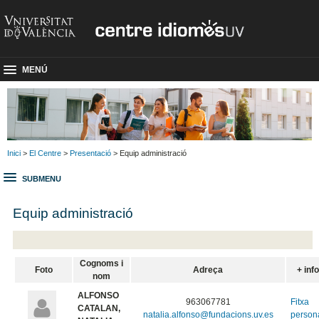
MENÚ
Inici
>
El Centre
>
Presentació
> Equip administració
SUBMENU
Equip administració
Cognoms i
Foto
Adreça
+ info
nom
ALFONSO
963067781
Fitxa
CATALAN,
natalia.alfonso@fundacions.uv.es
person