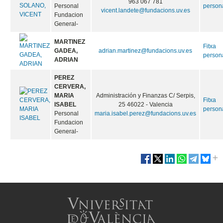
963 067 781
Personal
person
vicent.landete@fundacions.uv.es
Fundacion
General-
MARTINEZ
Fitxa
GADEA,
adrian.martinez@fundacions.uv.es
person
ADRIAN
PEREZ
CERVERA,
MARIA
Administración y Finanzas C/ Serpis,
Fitxa
ISABEL
25 46022 - Valencia
person
Personal
maria.isabel.perez@fundacions.uv.es
Fundacion
General-