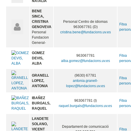
NATALIA
BENE
SINCA,
CRISTINA
Personal Centro de idiomas
Fitxa
GENOVEVA
963067781 (D)
person
Personal
cristina.bene@fundacions.uv.es
Fundacion
General-
GOMEZ
963067781
Fitxa
DEVIS,
alba.gomez@fundacions.uv.es
person
ALBA
GRANELL
(9630) 67781
Fitxa
LOPEZ,
antonia.granell-
person
ANTONIA
lopez@fundacions.uv.es
IBAÑEZ
963067781 (I)
Fitxa
BURGALS,
raquel.burgals@fundacions.uv.es
person
RAQUEL
LANDETE
SOLANO,
Departament de comunicació
VICENT
Fitxa