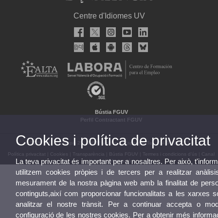
Centre d'Idiomes UV
Bústia FGUV
Perfil Contractant FGUV
Cookies i política de privacitat
© 2026 UV. - C/ Serpis 25, 46022 València (Espanya) Tel. +34 96 306 77 81
Política privacitat
|
Cookies
|
Transparència
|
Bústia FGUV
|
Termes i condicions d’ús
|
Canal
La teva privacitat és important per a nosaltres. Per això, t'info
Intern d'Informació
|
utilitzem cookies pròpies i de tercers per a realitzar anàlisi
mesurament de la nostra pàgina web amb la finalitat de perso
continguts,així com proporcionar funcionalitats a les xarxes s
analitzar el nostre trànsit. Per a continuar accepta o modi
configuració de les nostres cookies. Per a obtenir més inform