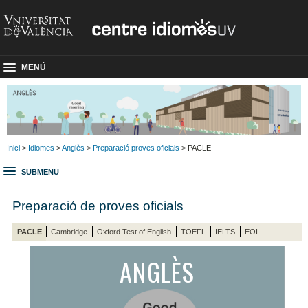
MENÚ
Inici
>
Idiomes
>
Anglès
>
Preparació proves oficials
> PACLE
SUBMENU
Preparació de proves oficials
PACLE
Cambridge
Oxford Test of English
TOEFL
IELTS
EOI
ANGLÈS