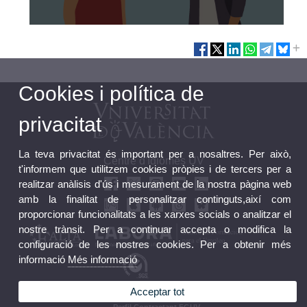
Cookies i política de
privacitat
La teva privacitat és important per a nosaltres. Per això,
Centre d'Idiomes UV
t'informem que utilitzem cookies pròpies i de tercers per a
realitzar anàlisis d'ús i mesurament de la nostra pàgina web
amb la finalitat de personalitzar continguts,així com
proporcionar funcionalitats a les xarxes socials o analitzar el
nostre trànsit. Per a continuar accepta o modifica la
configuració de les nostres cookies. Per a obtenir més
informació
Més informació
Acceptar tot
Bústia FGUV
Perfil Contractant FGUV