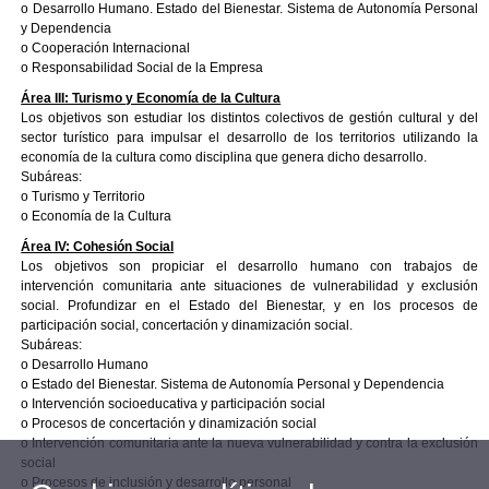
o Desarrollo Humano. Estado del Bienestar. Sistema de Autonomía Personal
y Dependencia
o Cooperación Internacional
o Responsabilidad Social de la Empresa
Área III: Turismo y Economía de la Cultura
Los objetivos son estudiar los distintos colectivos de gestión cultural y del
sector turístico para impulsar el desarrollo de los territorios utilizando la
economía de la cultura como disciplina que genera dicho desarrollo.
Subáreas:
o Turismo y Territorio
o Economía de la Cultura
Área IV: Cohesión Social
Los objetivos son propiciar el desarrollo humano con trabajos de
intervención comunitaria ante situaciones de vulnerabilidad y exclusión
social. Profundizar en el Estado del Bienestar, y en los procesos de
participación social, concertación y dinamización social.
Subáreas:
o Desarrollo Humano
o Estado del Bienestar. Sistema de Autonomía Personal y Dependencia
o Intervención socioeducativa y participación social
o Procesos de concertación y dinamización social
o Intervención comunitaria ante la nueva vulnerabilidad y contra la exclusión
social
o Procesos de inclusión y desarrollo personal