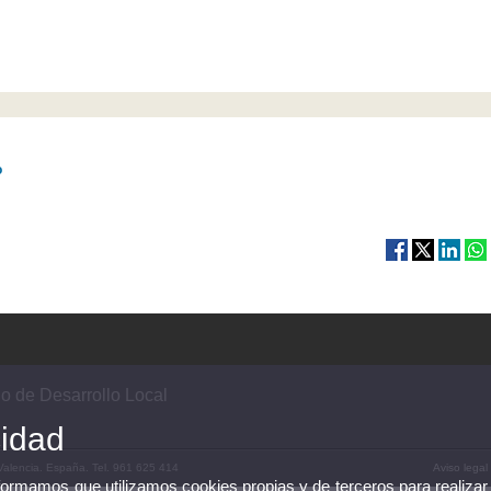
o
rio de Desarrollo Local
cidad
2 Valencia. España. Tel. 961 625 414
Aviso legal
nformamos que utilizamos cookies propias y de terceros para realizar