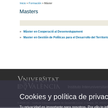
Inicio
>
Formación
> Máster
Masters
Màster en Cooperació al Desenvolupament
Master en Gestión de Políticas para el Desarrollo del Territori
Instituto Interuniversita
Cookies y política de priva
© 2026 UV. - Instituto Interuniversitario de Desarrollo Local. c/ Serpis, 29. 4602
Tu privacidad es importante para nosotros. Por ello te i