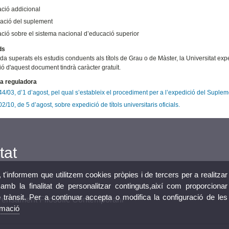
ació addicional
cació del suplement
ació sobre el sistema nacional d’educació superior
ds
a superats els estudis conduents als títols de Grau o de Màster, la Universitat expe
ió d'aquest document tindrà caràcter gratuït.
a reguladora
/03, d’1 d’agost, pel qual s’estableix el procediment per a l’expedició del Suplem
/10, de 5 d’agost, sobre expedició de títols universitaris oficials.
tat
, t'informem que utilitzem cookies pròpies i de tercers per a realitzar
mb la finalitat de personalitzar continguts,així com proporcionar
e trànsit. Per a continuar accepta o modifica la configuració de les
 Pensament Filosòfic Contemporani
rmació