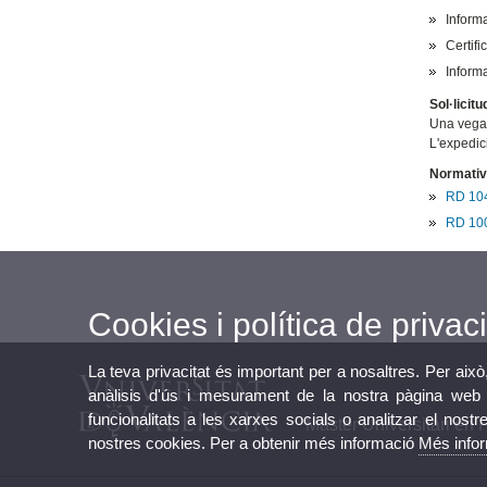
Inform
Certifi
Inform
Sol·licitu
Una vegad
L'expedic
Normativ
RD 1044
RD 1002
Cookies i política de privaci
La teva privacitat és important per a nosaltres. Per això
anàlisis d'ús i mesurament de la nostra pàgina web a
funcionalitats a les xarxes socials o analitzar el nostr
Màster Universitari en
nostres cookies. Per a obtenir més informació
Més info