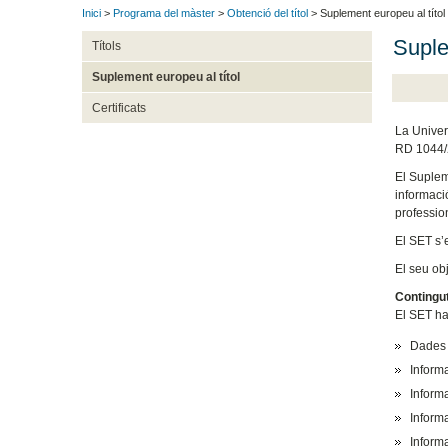
Inici
>
Programa del màster
>
Obtenció del títol
> Suplement europeu al títol
Suple
Títols
Suplement europeu al títol
Certificats
La Univer
RD 1044/2
El Supleme
informació
profession
El SET s’e
El seu ob
Contingu
El SET ha
Dades 
Informa
Informa
Informa
Informa