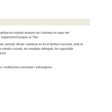
litzat els estudis després de l’entrada en vigor del
l Suplement Europeu al Títol.
aràcter oficial i validesa en tot el territori nacional, amb la
 estudis cursats, els resultats obtinguts, les capacitats
rior.
 i institucions nacionals i estrangeres.