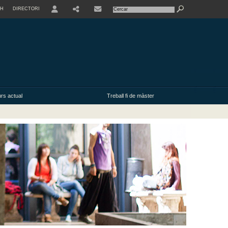
SH
DIRECTORI
USER
rs actual
Treball fi de màster