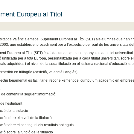
ment Europeu al Títol
sitat de València emet el Suplement Europeu al Títol (SET) als alumnes que han fina
003, que estableix el procediment per a l’expedició per part de les universitats de
nt Europeu al Títol (SET) és el document que acompanya a cada títol universitari de c
 unificada per a tota Europa, personalitzada per a cada titulat universitari, sobre els
als adquirides i el nivell de la seua titulació en el sistema nacional d'educació supe
xpedirà en trilingüe (castellà, valencià i anglés).
jectiu fonamental és facilitar el reconeixement del currículum acadèmic en empreses
t
 de contenir la següent informació:
de l’estudiant
ció de la titulació
ció sobre el nivell de la titulació
ció sobre el contingut i els resultats obtinguts
ció sobre la funció de la titulació