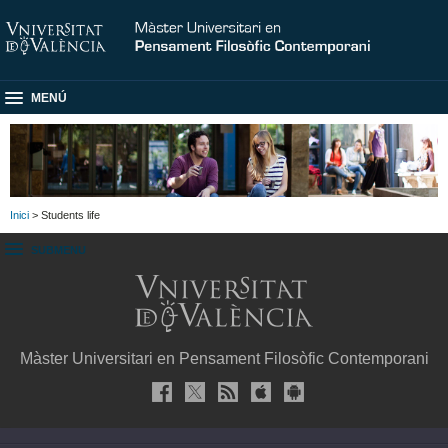
MENÚ
Inici
> Students life
SUBMENU
Màster Universitari en Pensament Filosòfic Contemporani