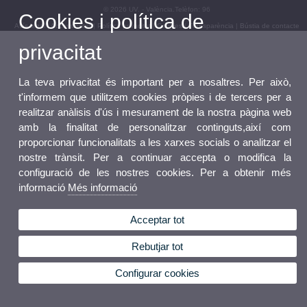
© 2026 UV. - València.Telèfon: 96
Cookies i política de
Avís legal
|
Accessibilitat
|
Política privacitat
|
Cookies
|
Transparència
|
Bústia de contacte
privacitat
La teva privacitat és important per a nosaltres. Per això,
t'informem que utilitzem cookies pròpies i de tercers per a
realitzar anàlisis d'ús i mesurament de la nostra pàgina web
amb la finalitat de personalitzar continguts,així com
proporcionar funcionalitats a les xarxes socials o analitzar el
nostre trànsit. Per a continuar accepta o modifica la
configuració de les nostres cookies. Per a obtenir més
informació
Més informació
Acceptar tot
Rebutjar tot
Configurar cookies