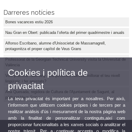
Darreres notícies
Bones vacances estiu 2026
Nau Gran en Obert: publicada l’oferta del primer quadrimestre i anuals
Alfonso Escribano, alumne d'Unisocietat de Massamagrell,
protagonitza el proper capítol de Veus Grans
Professorat de la Georgian Technical University visita la Universitat de
València
Cookies i política de
Vols practicar l'alemany amb persones natives, millorar el teu nivell
lingüístic i fer amistats?
privacitat
Ana Quesada, regidora de Cultura de l'Ajuntament de Sagunt, al
pòdcast Veus Grans
La teva privacitat és important per a nosaltres. Per això,
t'informem que utilitzem cookies pròpies i de tercers per a
realitzar anàlisis d'ús i mesurament de la nostra pàgina web
amb la finalitat de personalitzar continguts,així com
proporcionar funcionalitats a les xarxes socials o analitzar el
nostre trànsit. Per a continuar accepta o modifica la