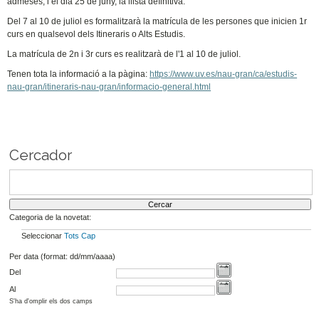
admeses, i el dia 25 de juny, la llista definitiva.
Del 7 al 10 de juliol es formalitzarà la matrícula de les persones que inicien 1r
curs en qualsevol dels Itineraris o Alts Estudis.
La matrícula de 2n i 3r curs es realitzarà de l'1 al 10 de juliol.
Tenen tota la informació a la pàgina:
https://www.uv.es/nau-gran/ca/estudis-
nau-gran/itineraris-nau-gran/informacio-general.html
Cercador
Categoria de la novetat:
Seleccionar
Tots
Cap
Per data (format: dd/mm/aaaa)
Del
Al
S'ha d'omplir els dos camps