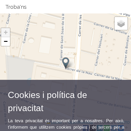
Troba'ns
+
−
Cookies i política de
privacitat
La teva privacitat és important per a nosaltres. Per això,
Leaflet
|
©
OpenStreetMap
contributors ©
CARTO
t'informem que utilitzem cookies pròpies i de tercers per a