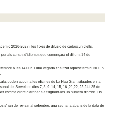
adèmic 2026-2027 i les fitxes de difusió de cadascun d'ells.
te per als cursos d'idiomes que començarà el dilluns 14 de
tembre a les 14:00h. i una vegada finalitzat aquest termini NO ES
.
cula, poden acudir a les oficines de La Nau Gran, situades en la
onal del Servei els dies 7, 8, 9, 14, 15, 16 ,21,22, 23,24 i 25 de
estricte ordre d'arribada assignant-los un número d'ordre. Els
sos s'han de revisar al setembre, una setmana abans de la data de