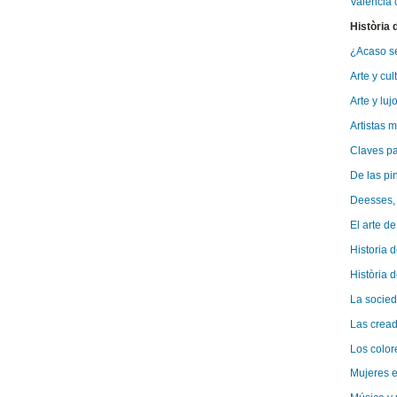
Valencia c
Història d
¿Acaso ser
Arte y cu
Arte y luj
Artistas m
Claves pa
De las pi
Deesses, 
El arte d
Historia 
Història 
La socied
Las cread
Los color
Mujeres en