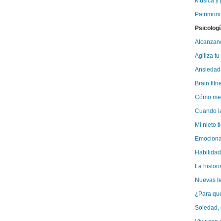
Música y p
Patrimoni
Psicologí
Alcanzand
Agiliza tu
Ansiedad 
Brain fitn
Cómo mejo
Cuando la
Mi nieto t
Emocionar
Habilidad
La histor
Nuevas tec
¿Para qué
Soledad,