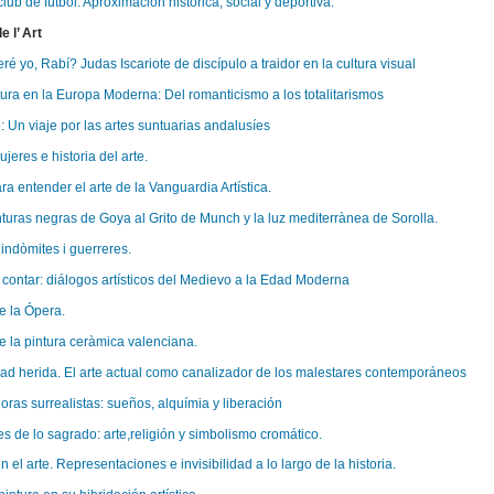
lub de fútbol. Aproximación histórica, social y deportiva.
e l’ Art
é yo, Rabí? Judas Iscariote de discípulo a traidor en la cultura visual
ltura en la Europa Moderna: Del romanticismo a los totalitarismos
o: Un viaje por las artes suntuarias andalusíes
ujeres e historia del arte.
ra entender el arte de la Vanguardia Artística.
nturas negras de Goya al Grito de Munch y la luz mediterrànea de Sorolla.
indòmites i guerreres.
e contar: diálogos artísticos del Medievo a la Edad Moderna
de la Ópera.
de la pintura ceràmica valenciana.
ad herida. El arte actual como canalizador de los malestares contemporáneos
oras surrealistas: sueños, alquímia y liberación
es de lo sagrado: arte,religión y simbolismo cromático.
 el arte. Representaciones e invisibilidad a lo largo de la historia.