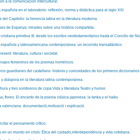
ón a la comunicación intercultural.
española en el laboratorio: reflexión, norma y didáctica para al siglo XXI.
del Capitolio: la herencia latina en la literatura moderna.
ües de Espanya: mirades sobre una història compartida.
 cristiana primitiva III: desde los escritos neotestamentarios hasta el Concilio de Ni
a española y latinoamericana contemporánea: un recorrido transatlántico
resent: literatura, cultura i societat.
onajes femeninos de los poemas homéricos
.
ros guardianes del castellano: historia y curiosidades de los primeros diccionarios
 y diáspora en la literatura latina contemporánea.
hura y tres sombreros de copa.Vida y literatura.Teatro y humor.
a, flores. El encanto de la poesia clásica japonesa: la tanka y el haiku
 valenciana: documentació,motivació i explicació.
citar el pensamento crítico.
 en un mundo en crisis: Ética del cuidado,interdependència y vida cotidiana.