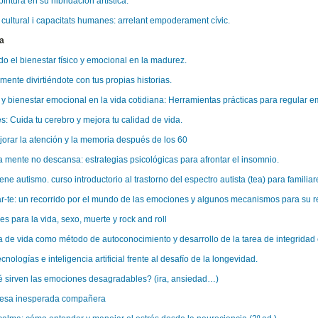
intura en su hibridación artística.
 cultural i capacitats humanes: arrelant empoderament cívic.
a
o el bienestar físico y emocional en la madurez.
 mente divirtiéndote con tus propias historias.
y bienestar emocional en la vida cotidiana: Herramientas prácticas para regular 
es: Cuida tu cerebro y mejora tu calidad de vida.
rar la atención y la memoria después de los 60
 mente no descansa: estrategias psicológicas para afrontar el insomnio.
iene autismo. curso introductorio al trastorno del espectro autista (tea) para familia
-te: un recorrido por el mundo de las emociones y algunos mecanismos para su r
es para la vida, sexo, muerte y rock and roll
ia de vida como método de autoconocimiento y desarrollo de la tarea de integridad 
nologías e inteligencia artificial frente al desafío de la longevidad.
 sirven las emociones desagradables? (ira, ansiedad…)
 esa inesperada compañera