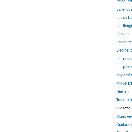
Introducci
La lengua 
La sombra 
Les lleng
Literatura
Literatur
Llegir el p
Los pers
Los prime
Migración
Miguel Mi
Nieve, lun
Toponímia
Filosofía
Cómo ejer
Cuidarnos