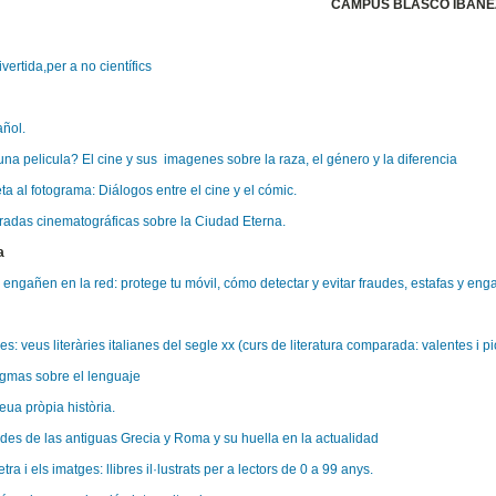
CAMPUS BLASCO IBAÑE
vertida,per a no científics
ñol.
una pelicula? El cine y sus imagenes sobre la raza, el género y la diferencia
ta al fotograma: Diálogos entre el cine y el cómic.
adas cinematográficas sobre la Ciudad Eterna.
a
 engañen en la red: protege tu móvil, cómo detectar y evitar fraudes, estafas y enga
s: veus literàries italianes del segle xx (curs de literatura comparada: valentes i p
gmas sobre el lenguaje
eua pròpia història.
des de las antiguas Grecia y Roma y su huella en la actualidad
letra i els imatges: llibres il·lustrats per a lectors de 0 a 99 anys.