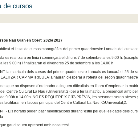
a de cursos
ursos Nau Gran en Obert 2026/ 2027
blicat el llistat de cursos monogràfics del primer quadrimestre i anuals del curs ac
ula es realitzarà en línia i començarà el dilluns 7 de setembre a les 9.00 h. (excep
 les 9.00 h) i finalitzaran el divendres 25 de setembre a les 14.00 h.
: la matricula dels cursos del primer quadrimestre i anuals es tancarà el 25 de se
ALITZAR CAP MATRICULA ja hauran d'esperar a l'oferta del segon quadrimestre
nes que no disposen d'ordinador o tinguen dificultats en l'hora d'emplenar la matrí
del Centre Cultural La Nau (Universitat,2) per a fer la matrícula presencial amb pers
de 9:00h a 14:00h. NO ES REQUEREIX CITA PRÈVIA, les persones seran ateses per 
 facilitaran en l'accés principal del Centre Cultural La Nau, C/Universitat,2.
 - Els horaris poden patir modificacions durant l'estiu pel que les dates dels cur
la.
que gaudisquen aprenent amb nosaltres!