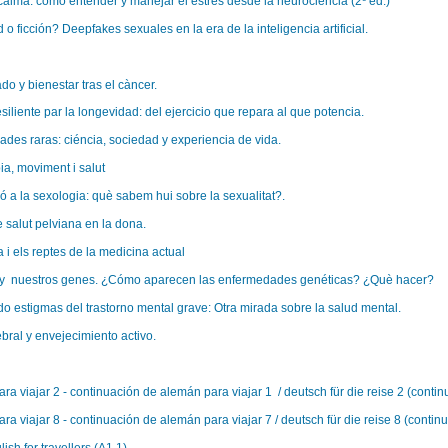
 calma: cómo entender y manejar el estrés desde la neurociencia (2º ed.)
o ficción? Deepfakes sexuales en la era de la inteligencia artificial.
do y bienestar tras el càncer.
siliente par la longevidad: del ejercicio que repara al que potencia.
des raras: ciéncia, sociedad y experiencia de vida.
ia, moviment i salut
ió a la sexologia: què sabem hui sobre la sexualitat?.
 salut pelviana en la dona.
a i els reptes de la medicina actual
 y nuestros genes. ¿Cómo aparecen las enfermedades genéticas? ¿Què hacer?
 estigmas del trastorno mental grave: Otra mirada sobre la salud mental.
ebral y envejecimiento activo.
a viajar 2 - continuación de alemán para viajar 1 / deutsch für die reise 2 (continu
a viajar 8 - continuación de alemán para viajar 7 / deutsch für die reise 8 (continu
ish for travellers (A1.1).