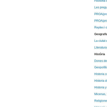
Filosofia d
Les pregun
PROA(proj
PROA(proj
Reptes i 
Geografi
La ciutat 
Literatura
Història
Dones de 
Geopolític
Historia 
Historia d
Historia 
Micenas, 
Religione