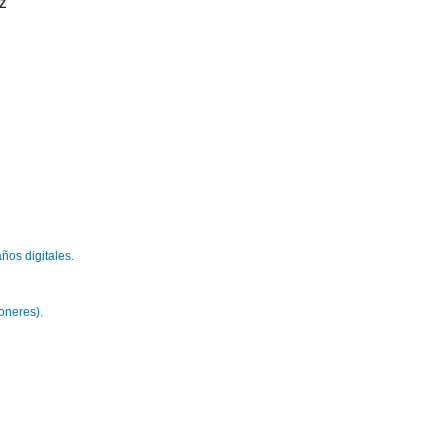
Z
ños digitales.
ioneres).