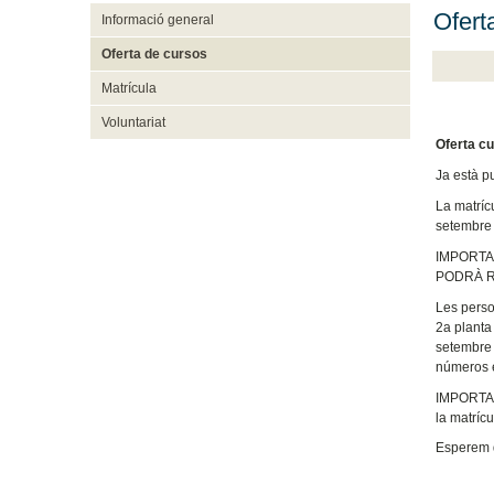
Ofert
Informació general
Oferta de cursos
Matrícula
Voluntariat
Oferta c
Ja està pu
La matríc
setembre a
IMPORTANT
PODRÀ RE
Les perso
2a planta 
setembre 
números es
IMPORTANT
la matrícu
Esperem 