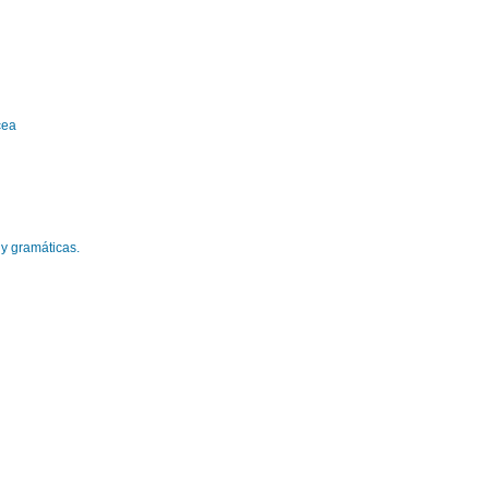
cea
 y gramáticas.