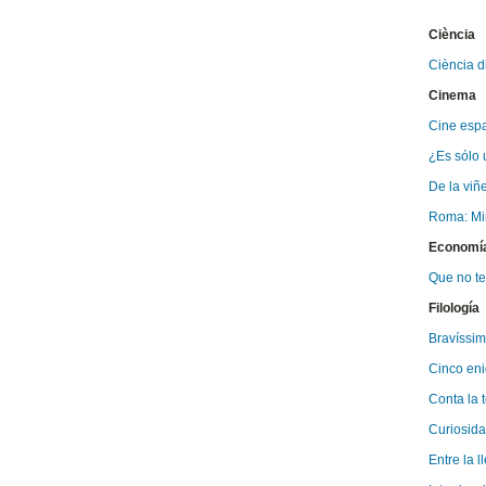
Ciència
Ciència di
Cinema
Cine espa
¿Es sólo 
De la viñe
Roma: Mir
Economí
Que no te
Filología
Bravíssime
Cinco eni
Conta la t
Curiosida
Entre la l