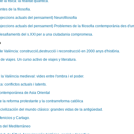
e la física: la realitat quàntica.
tes de la filosofia.
eccions actuals del pensament) Neurofilosofia
eccions actuals del pensament) Problemes de la filosofia contemporània des d'una
desafiaments del s.XXI per a una ciutadania compromesa.
a
de València: construcció,destrucció i reconstrucció en 2000 anys d'història.
 de viajes. Un curso activo de viajes y literatura.
la València medieval: vides entre l'ombra i el poder.
a: conflictos actuals i latents.
contemporánea de Asia Oriental
e la reforma protestante y la contrarreforma católica
y civilización del mundo clásico: grandes vidas de la antigüedad.
fenicios y Cartago.
s del Mediterráneo