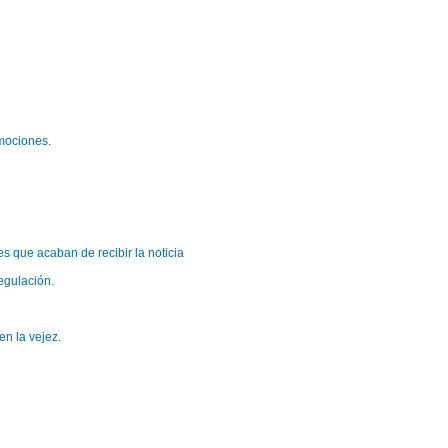
emociones.
res que acaban de recibir la noticia
egulación.
en la vejez.