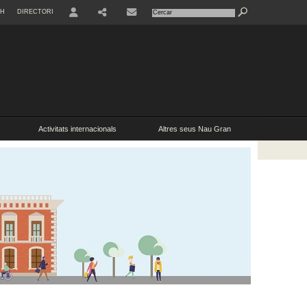
SH
DIRECTORI
USER
Activitats internacionals
Altres seus Nau Gran