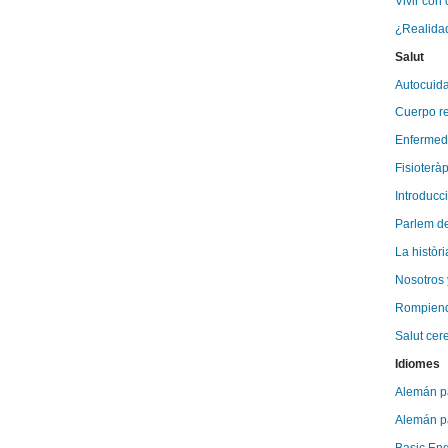
Vivir con
¿Realidad 
Salut
Autocuida
Cuerpo re
Enfermeda
Fisioteràp
Introducc
Parlem de
La històri
Nosotros
Rompiendo
Salut cer
Idiomes
Alemán par
Alemán par
Basic Engl