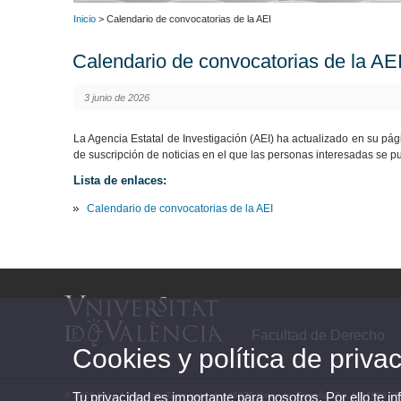
Inicio
> Calendario de convocatorias de la AEI
Calendario de convocatorias de la AE
3 junio de 2026
La Agencia Estatal de Investigación (AEI) ha actualizado en su pág
de suscripción de noticias en el que las personas interesadas se p
Lista de enlaces:
Calendario de convocatorias de la AEI
Facultad de Derecho
Cookies y política de priva
Tu privacidad es importante para nosotros. Por ello te i
© 2026 UV. - Avda. dels Tarongers s/n, 46022 Valencia. España. Tel. (+34) 96 3