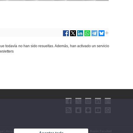
que todavía no han sido resueltas. Además, han activado un servicio
wsletters
gal
|
Accesibilidad
|
Política privacidad
|
Cookies
|
Transparencia
|
Buzón Facultad