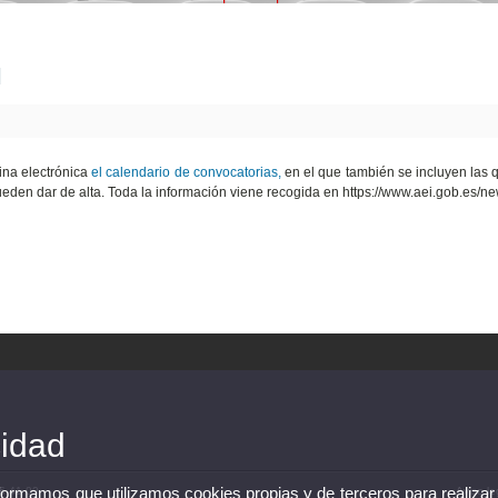
I
ina electrónica
el calendario de convocatorias,
en el que también se incluyen las 
ueden dar de alta. Toda la información viene recogida en https://www.aei.gob.es/ne
cidad
nformamos que utilizamos cookies propias y de terceros para realizar
86 41 00
Aviso le