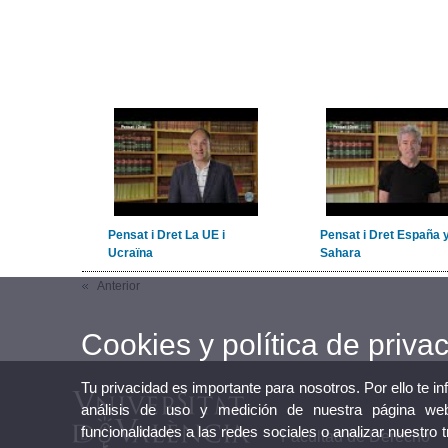
Pensat i Dret La UE i
Pensat i Dret España y
Ucraïna
Sahara
Anterior
Cookies y política de priva
Tu privacidad es importante para nosotros. Por ello te i
análisis de uso y medición de nuestra página web
funcionalidades a las redes sociales o analizar nuestro 
Facultad de Derecho