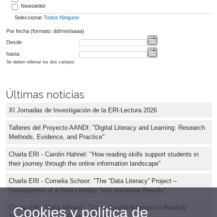
Newsletter
Seleccionar
Todos
Ninguno
Por fecha (formato: dd/mm/aaaa)
Desde
hasta
Se deben rellenar los dos campos
Últimas noticias
XI Jornadas de Investigación de la ERI-Lectura 2026
Talleres del Proyecto AANDI: "Digital Literacy and Learning: Research
Methods, Evidence, and Practice"
Charla ERI - Carolin Hahnel: "How reading skills support students in
their journey through the online information landscape"
Charla ERI - Cornelia Schoor: "The “Data Literacy” Project –
Development of a Data Literacy Test and Initial Results"
Charla ERI - Maša Mlinarič: "Visuo-Spatial Attention in Reading
Cookies y política de
Through the Lens of Flanker Effects"