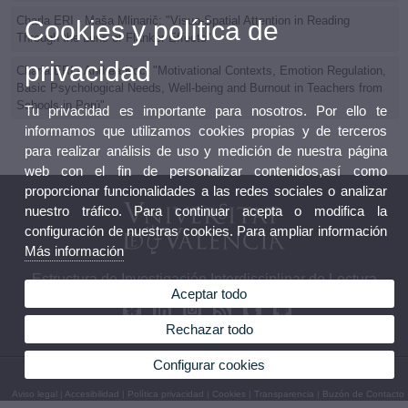
Charla ERI - Maša Mlinarič: "Visuo-Spatial Attention in Reading
Cookies y política de
Through the Lens of Flanker Effects"
privacidad
Charla ERI - Andrea Koc: "Motivational Contexts, Emotion Regulation,
Basic Psychological Needs, Well-being and Burnout in Teachers from
Schools in Perú"
Tu privacidad es importante para nosotros. Por ello te
informamos que utilizamos cookies propias y de terceros
para realizar análisis de uso y medición de nuestra página
web con el fin de personalizar contenidos,así como
proporcionar funcionalidades a las redes sociales o analizar
nuestro tráfico. Para continuar acepta o modifica la
configuración de nuestras cookies. Para ampliar información
Más información
Estructura de Investigación Interdisciplinar de Lectura
Aceptar todo
Rechazar todo
Configurar cookies
© 2026 UV. - Av. Blasco Ibáñez, 21. 46010. Valencia. España Tel. 96 398 38 50
Aviso legal
|
Accesibilidad
|
Política privacidad
|
Cookies
|
Transparencia
|
Buzón de Contacto