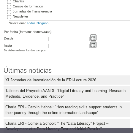
Charlas
Cursos de formación
Jornadas de Transferencia
Newsletter
Seleccionar
Todos
Ninguno
Por fecha (formato: dd/mm/aaaa)
Desde
hasta
Se deben rellenar los dos campos
Últimas noticias
XI Jornadas de Investigación de la ERI-Lectura 2026
Talleres del Proyecto AANDI: "Digital Literacy and Learning: Research
Methods, Evidence, and Practice"
Charla ERI - Carolin Hahnel: "How reading skills support students in
their journey through the online information landscape"
Charla ERI - Cornelia Schoor: "The “Data Literacy” Project –
Development of a Data Literacy Test and Initial Results"