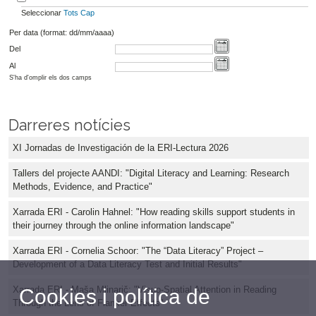
Seleccionar
Tots
Cap
Per data (format: dd/mm/aaaa)
Del
Al
S'ha d'omplir els dos camps
Darreres notícies
XI Jornadas de Investigación de la ERI-Lectura 2026
Tallers del projecte AANDI: "Digital Literacy and Learning: Research
Methods, Evidence, and Practice"
Xarrada ERI - Carolin Hahnel: "How reading skills support students in
their journey through the online information landscape"
Xarrada ERI - Cornelia Schoor: "The “Data Literacy” Project –
Development of a Data Literacy Test and Initial Results"
Xarrada ERI - Maša Mlinarič: "Visuo-Spatial Attention in Reading
Cookies i política de
Through the Lens of Flanker Effects"