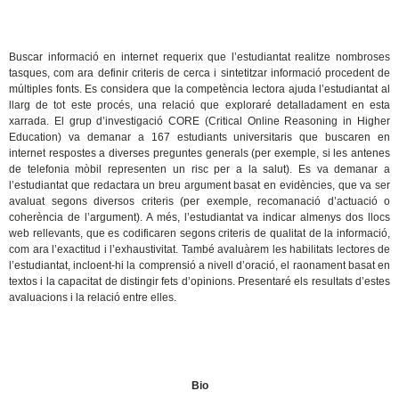
Buscar informació en internet requerix que l’estudiantat realitze nombroses
tasques, com ara definir criteris de cerca i sintetitzar informació procedent de
múltiples fonts. Es considera que la competència lectora ajuda l’estudiantat al
llarg de tot este procés, una relació que exploraré detalladament en esta
xarrada. El grup d’investigació CORE (Critical Online Reasoning in Higher
Education) va demanar a 167 estudiants universitaris que buscaren en
internet respostes a diverses preguntes generals (per exemple, si les antenes
de telefonia mòbil representen un risc per a la salut). Es va demanar a
l’estudiantat que redactara un breu argument basat en evidències, que va ser
avaluat segons diversos criteris (per exemple, recomanació d’actuació o
coherència de l’argument). A més, l’estudiantat va indicar almenys dos llocs
web rellevants, que es codificaren segons criteris de qualitat de la informació,
com ara l’exactitud i l’exhaustivitat. També avaluàrem les habilitats lectores de
l’estudiantat, incloent-hi la comprensió a nivell d’oració, el raonament basat en
textos i la capacitat de distingir fets d’opinions. Presentaré els resultats d’estes
avaluacions i la relació entre elles.
Bio