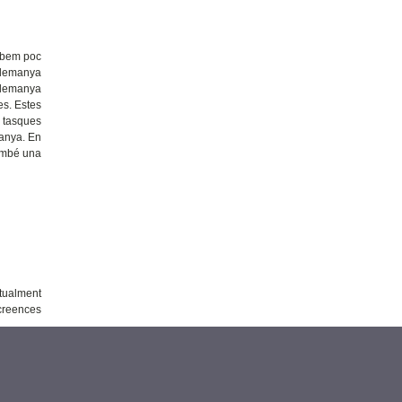
sabem poc
’Alemanya
 alemanya
es. Estes
0 tasques
manya. En
també una
ctualment
 creences