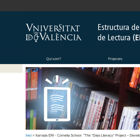
Qui som?
Projectes
Inici
> Xarrada ERI - Cornelia Schoor: "The “Data Literacy” Project – Develop