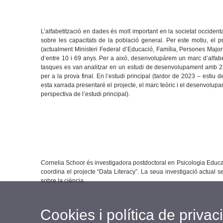
L’alfabetització en dades és molt important en la societat occide
sobre les capacitats de la població general. Per este motiu, el p
(actualment Ministeri Federal d’Educació, Família, Persones Major
d’entre 10 i 69 anys. Per a això, desenvolupàrem un marc d’alfab
tasques es van analitzar en un estudi de desenvolupament amb 239
per a la prova final. En l’estudi principal (tardor de 2023 – esti
esta xarrada presentaré el projecte, el marc teòric i el desenvolup
perspectiva de l’estudi principal).
Cornelia Schoor és investigadora postdoctoral en Psicologia Educat
coordina el projecte “Data Literacy”. La seua investigació actual 
sobre la ciència.
Cookies i política de privaci