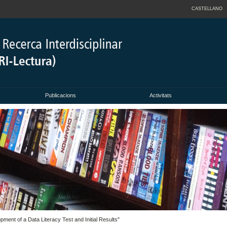
CASTELLANO
Publicacions
Activitats
ment of a Data Literacy Test and Initial Results"