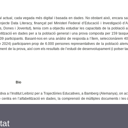
ntal actual, cada vegada més digital i basada en dades. No obstant això, encara 
rojecte Data Literacy, finançat pel Ministeri Federal d’Educació i Investigació d
s, Dones i Joventut), tenia com a objectiu estudiar les capacitats de la població
etització en dades per a la població general i una prova composta per 159 tasqu
 participants. Basant-nos en una anàlisi de resposta a l’ítem, seleccionàrem 4
u de 2024) participaren prop de 6.000 persones representatives de la població ale
ament de la prova, així com els resultats de l’estudi de desenvolupament (i potser 
Bio
iva a l’Institut Leibniz per a Trajectòries Educatives, a Bamberg (Alemanya), on a
se centra en l’alfabetització en dades, la comprensió de múltiples documents i les
tat