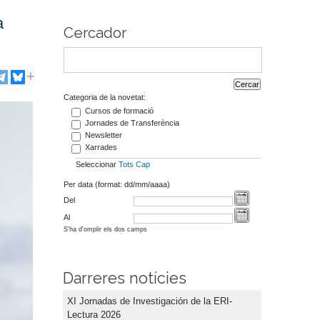
a
Cercador
Categoria de la novetat:
Cursos de formació
Jornades de Transferència
Newsletter
Xarrades
Seleccionar
Tots
Cap
Per data (format: dd/mm/aaaa)
Del
Al
S'ha d'omplir els dos camps
Darreres notícies
XI Jornadas de Investigación de la ERI-
Lectura 2026