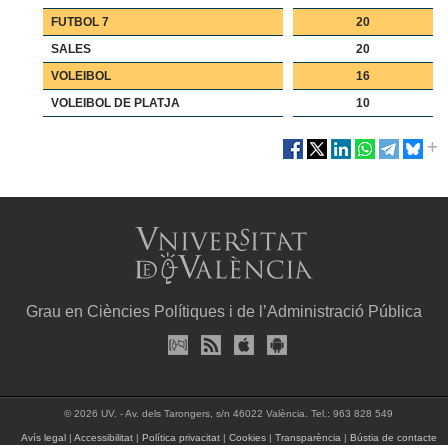
FUTBOL 7
20
SALES
20
VOLEIBOL
16
VOLEIBOL DE PLATJA
10
Grau en Ciències Polítiques i de l’Administració Pública
© 2026 UV. - Av. dels Tarongers, s/n 46022 València. Tel.: 963 828 549
Avís legal
|
Accessibilitat
|
Política privacitat
|
Cookies
|
Transparència
|
Bústia de contacte