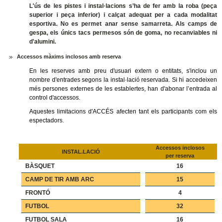
L'ús de les pistes i instal·lacions s’ha de fer amb la roba (peça
superior i peça inferior) i calçat adequat per a cada modalitat
esportiva. No es permet anar sense samarreta. Als camps de
gespa, els únics tacs permesos són de goma, no recanviables ni
d'alumini.
Accessos màxims inclosos amb reserva
En les reserves amb preu d'usuari extern o entitats, s'inclou un
nombre d'entrades segons la instal·lació reservada. Si hi accedeixen
més persones externes de les establertes, han d'abonar l’entrada al
control d'accessos.
Aquestes limitacions d'ACCÉS afecten tant els participants com els
espectadors.
Accessos inclosos
INSTAL.LACIÓ
per reserva
BÀSQUET
16
CAMP DE TIR AMB ARC
15
FRONTÓ
4
FUTBOL
32
FUTBOL SALA
16