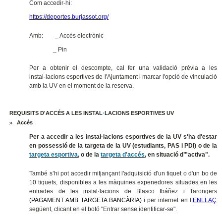
Com accedir-hi:
https://deportes.burjassot.org/
Amb:
_ Accés electrònic
_ Pin
Per a obtenir el descompte, cal fer una validació prèvia a les
instal·lacions esportives de l'Ajuntament i marcar l'opció de vinculació
amb la UV en el moment de la reserva.
REQUISITS D'ACCÉS A LES INSTAL
·
LACIONS ESPORTIVES UV
Accés
Per a accedir a les instal·lacions esportives de la UV s'ha d'estar
en possessió de la targeta de la UV (estudiants, PAS i PDI) o de la
targeta esportiva
, o de la
targeta d'accés
, en situació d’"activa".
També s’hi pot accedir mitjançant l'adquisició d'un tiquet o d'un bo de
10 tiquets, disponibles a les màquines expenedores situades en les
entrades de les instal·lacions de Blasco Ibáñez i Tarongers
(PAGAMENT AMB TARGETA BANCÀRIA)
i per internet en l’
ENLLAÇ
següent, clicant en el botó "Entrar sense identificar-se".