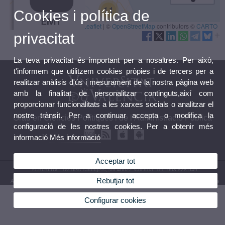
Cookies i política de
privacitat
La teva privacitat és important per a nosaltres. Per això,
t'informem que utilitzem cookies pròpies i de tercers per a
realitzar anàlisis d'ús i mesurament de la nostra pàgina web
amb la finalitat de personalitzar continguts,així com
proporcionar funcionalitats a les xarxes socials o analitzar el
nostre trànsit. Per a continuar accepta o modifica la
Grau en Ciències Polítiques i de l’Administració Pública
configuració de les nostres cookies. Per a obtenir més
informació
Més informació
Acceptar tot
© 2026 UV. - Av. dels Tarongers, s/n 46022 València. Tel.: 963 828 549
Rebutjar tot
Avís legal
|
Accessibilitat
|
Política privacitat
|
Cookies
|
Transparència
|
Bústia de contacte
Configurar cookies