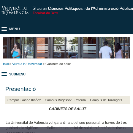
MENÚ
Inici
>
Viure a la Universitat
> Gabinets de salut
SUBMENU
Presentació
Campus Blasco Ibáñez
Campus Burjassot - Paterna
Campus de Tarongers
GABINETS DE SALUT
La Universitat de València vol garantir a tot el seu personal, a través de tres
gabinets, la vigilància periòdica del seu estat de salut en funció dels riscos