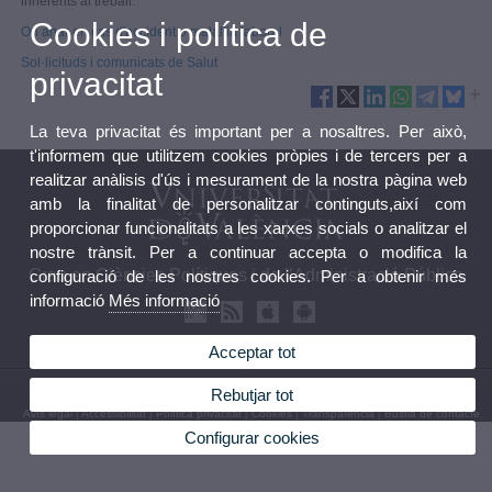
inherents al treball.
Cookies i política de
On anar en cas d'accident o malaltia laboral
Sol·licituds i comunicats de Salut
privacitat
La teva privacitat és important per a nosaltres. Per això,
t'informem que utilitzem cookies pròpies i de tercers per a
realitzar anàlisis d'ús i mesurament de la nostra pàgina web
amb la finalitat de personalitzar continguts,així com
proporcionar funcionalitats a les xarxes socials o analitzar el
nostre trànsit. Per a continuar accepta o modifica la
Grau en Ciències Polítiques i de l’Administració Pública
configuració de les nostres cookies. Per a obtenir més
informació
Més informació
Acceptar tot
© 2026 UV. - Av. dels Tarongers, s/n 46022 València. Tel.: 963 828 549
Rebutjar tot
Avís legal
|
Accessibilitat
|
Política privacitat
|
Cookies
|
Transparència
|
Bústia de contacte
Configurar cookies