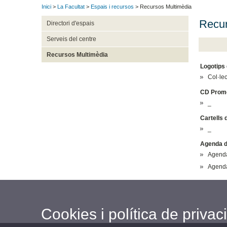
Inici
>
La Facultat
>
Espais i recursos
> Recursos Multimèdia
Recur
Directori d'espais
Serveis del centre
Recursos Multimèdia
Logotips 
Col·le
CD Promo
_
Cartells 
_
Agenda de
Agend
Agend
Cookies i política de privaci