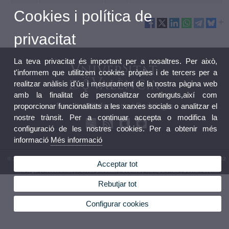
Cookies i política de
privacitat
La teva privacitat és important per a nosaltres. Per això,
t'informem que utilitzem cookies pròpies i de tercers per a
realitzar anàlisis d'ús i mesurament de la nostra pàgina web
amb la finalitat de personalitzar continguts,així com
proporcionar funcionalitats a les xarxes socials o analitzar el
Facultat d'Infermeria i Podologia
nostre trànsit. Per a continuar accepta o modifica la
configuració de les nostres cookies. Per a obtenir més
informació
Més informació
© 2026 UV. - Av. Menéndez y Pelayo, s/n. 46010 València. Espanya. Tel (+34) 96 386 41 82
Acceptar tot
Avís legal
|
Accessibilitat
|
Política privacitat
|
Cookies
|
Transparència
|
Bústia Facultat
Rebutjar tot
Configurar cookies