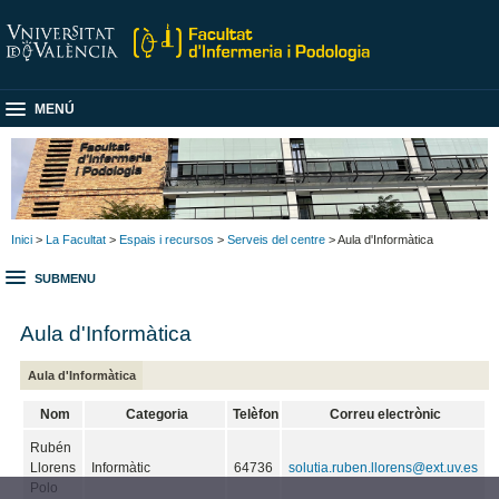
MENÚ
Inici
>
La Facultat
>
Espais i recursos
>
Serveis del centre
> Aula d'Informàtica
SUBMENU
Aula d'Informàtica
Aula d'Informàtica
Nom
Categoria
Telèfon
Correu electrònic
Rubén
Llorens
Informàtic
64736
solutia.ruben.llorens@ext.uv.es
Polo