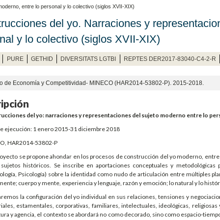
derno, entre lo personal y lo colectivo (siglos XVII-XIX)
rucciones del yo. Narraciones y representacion
nal y lo colectivo (siglos XVII-XIX)
PURE
GETHID
DIVERSITATS LGTBI
REPTES DER2017-83040-C4-2-R
rio de Economía y Competitividad- MINECO (HAR2014-53802-P). 2015-2018.
ipción
ucciones del yo: narraciones y representaciones del sujeto moderno entre lo perso
de ejecución: 1 enero 2015-31 diciembre 2018
O, HAR2014-53802-P
oyecto se propone ahondar en los procesos de construcción del yo moderno, entre lo 
 sujetos históricos. Se inscribe en aportaciones conceptuales y metodológicas pun
logía, Psicología) sobre la identidad como nudo de articulación entre múltiples pla
ente; cuerpo y mente, experiencia y lenguaje, razón y emoción; lo natural y lo históri
remos la configuración del yo individual en sus relaciones, tensiones y negociacio
riales, estamentales, corporativas, familiares, intelectuales, ideológicas, religios
ura y agencia, el contexto se abordará no como decorado, sino como espacio-tiempo d