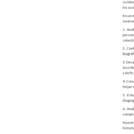
su ide
los us
En un m
nivel e
1. Aná
persona
colecti
2. Conf
biográf
3. Desa
(escrit
y de fi
4. Cons
forjan
5. Est
(hagiog
6. Aná
compre
Nuestra
histori