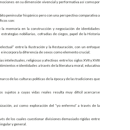
emociones en su dimensión vivencial y performativa así como por
mbito peninsular hispánico pero con una perspectiva comparativa a
ficos son:
de la memoria en la construcción y negociación de identidades
estrategias nobiliarias, cofradías de ciegos, papel de la Historia
telectual” entre la Ilustración y la Restauración, con un enfoque
n e incorpora la diferencia de sexos como elemento crucial;
intelectuales, religiosas y afectivas entre los siglos XVII y XVIII
timientos e identidades a través de la literatura moral, educativa
marco de las culturas políticas de la época y de las tradiciones que
s sujetos a cuyas vidas reales resulta muy difícil acercarse
onización, así como exploración del “yo enfermo” a través de la
avés de los cuales cuestionar divisiones demasiado rígidas entre
singular y general.