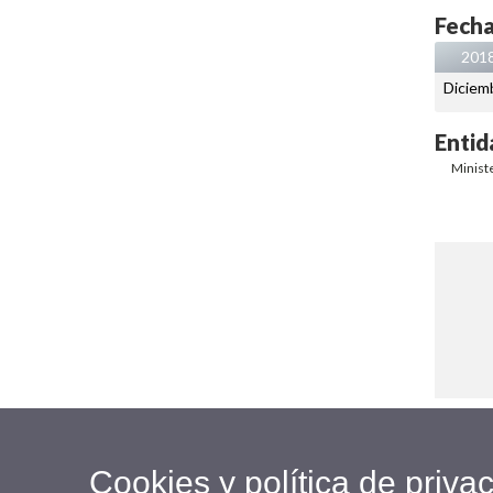
Fecha
201
Diciem
Entid
Minist
Cookies y política de priva