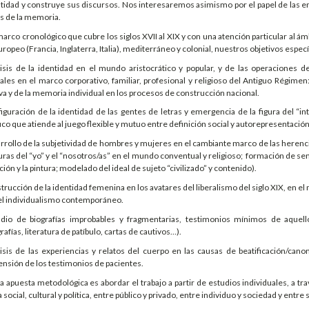
ntidad y construye sus discursos. Nos interesaremos asimismo por el papel de las 
os de la memoria.
arco cronológico que cubre los siglos XVII al XIX y con una atención particular al á
uropeo (Francia, Inglaterra, Italia), mediterráneo y colonial, nuestros objetivos especí
lisis de la identidad en el mundo aristocrático y popular, y de las operaciones 
les en el marco corporativo, familiar, profesional y religioso del Antiguo Régimen: 
va y de la memoria individual en los procesos de construcción nacional.
iguración de la identidad de las gentes de letras y emergencia de la figura del “in
ico que atiende al juego flexible y mutuo entre definición social y autorepresentació
rrollo de la subjetividad de hombres y mujeres en el cambiante marco de las herencias 
uras del “yo” y el “nosotros/as” en el mundo conventual y religioso; formación de sen
cción y la pintura; modelado del ideal de sujeto “civilizado” y contenido).
trucción de la identidad femenina en los avatares del liberalismo del siglo XIX, en el 
 el individualismo contemporáneo.
udio de biografías improbables y fragmentarias, testimonios mínimos de aquello
rafías, literatura de patíbulo, cartas de cautivos…).
lisis de las experiencias y relatos del cuerpo en las causas de beatificación/can
nsión de los testimonios de pacientes.
 apuesta metodológica es abordar el trabajo a partir de estudios individuales, a tr
a social, cultural y política, entre público y privado, entre individuo y sociedad y entre 