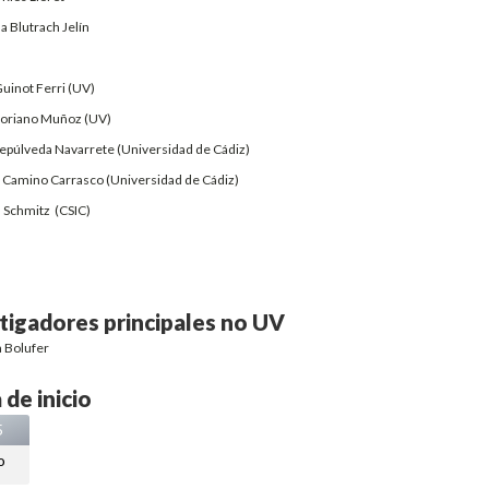
a Blutrach Jelín
uinot Ferri (UV)
Soriano Muñoz (UV)
Sepúlveda Navarrete (Universidad de Cádiz)
 Camino Carrasco (Universidad de Cádiz)
n Schmitz (CSIC)
tigadores principales no UV
 Bolufer
 de inicio
5
o