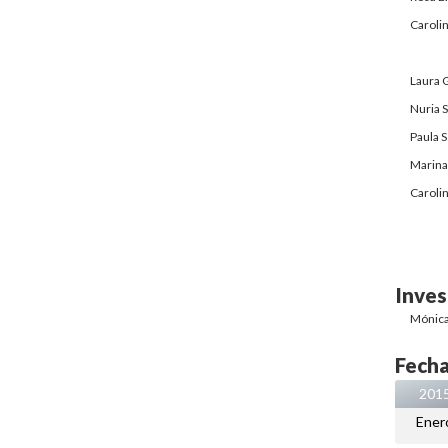
Carolin
Laura G
Nuria 
Paula 
Marina
Caroli
Inves
Mónica
Fecha
201
Ener