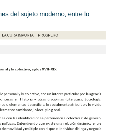
es del sujeto moderno, entre lo
LA CURA IMPORTA
PROSPERO
nal y lo colectivo, siglos XVII-XIX
personal y lo colectivo, con un interés particular por la agencia
teras en Historia y otras disciplinas (Literatura, Sociología,
nos o elementos de análisis: lo socialmente atribuido y lo vivido
camente cambiante, lo local y lo global.
nes con las identificaciones-pertenencias colectivas: de género,
as y políticas. Entendiendo que existe una relación dinámica entre
e movilidad y múltiple con el que el individuo dialoga y negocia