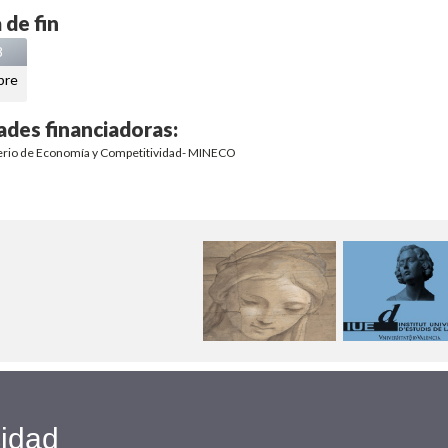
 de fin
8
bre
ades financiadoras:
erio de Economía y Competitividad- MINECO
cidad