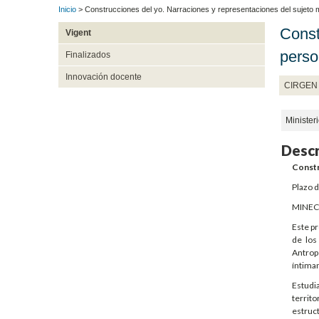
Inicio
> Construcciones del yo. Narraciones y representaciones del sujeto mo
Const
Vigent
perso
Finalizados
Innovación docente
CIRGEN
Ministe
Descr
Constr
Plazo 
MINEC
Este pr
de los
Antropo
íntimam
Estudia
territo
estruct