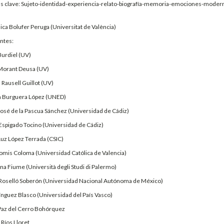
as clave: Sujeto-identidad-experiencia-relato-biografía-memoria-emociones-modernid
ica Bolufer Peruga (Universitat de València)
ntes:
Burdiel (UV)
 Morant Deusa (UV)
Rausell Guillot (UV)
 Burguera López (UNED)
José de la Pascua Sánchez (Universidad de Cádiz)
Espigado Tocino (Universidad de Cádiz)
Luz López Terrada (CSIC)
omis Coloma (Universidad Católica de Valencia)
a Fiume (Università degli Studi di Palermo)
 Roselló Soberón (Universidad Nacional Autónoma de México)
ínguez Blasco (Universidad del País Vasco)
Paz del Cerro Bohórquez
 Ríos Lloret