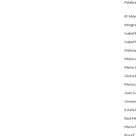
Palabr
IP, Món
Integra
Isabel 
Isabel
Helena 
Mónica
María 
Gloria 
María 
Juan G
Giovann
Estela
Raúl M
María 
Rosa E.