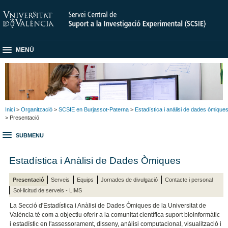
MENÚ
Inici
>
Organització
>
SCSIE en Burjassot-Paterna
>
Estadística i anàlisi de dades òmique
> Presentació
SUBMENU
Estadística i Anàlisi de Dades Òmiques
Presentació
Serveis
Equips
Jornades de divulgació
Contacte i personal
Sol·licitud de serveis - LIMS
La Secció d'Estadística i Anàlisi de Dades Òmiques de la Universitat de
València té com a objectiu oferir a la comunitat científica suport bioinformàtic
i estadístic en l'assessorament, disseny, anàlisi computacional, visualització i