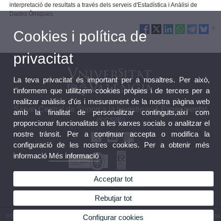
interpretació de resultats a través dels serveis d'Estadística i Anàlisi de
Dades Òmiques.
Cookies i política de
privacitat
La teva privacitat és important per a nosaltres. Per això,
t'informem que utilitzem cookies pròpies i de tercers per a
realitzar anàlisis d'ús i mesurament de la nostra pàgina web
Servei Central de Suport a la Investigació Experimental
amb la finalitat de personalitzar continguts,així com
(SCSIE)
proporcionar funcionalitats a les xarxes socials o analitzar el
nostre trànsit. Per a continuar accepta o modifica la
configuració de les nostres cookies. Per a obtenir més
informació
Més informació
Acceptar tot
Tauler oficial d'anuncis
Política de protecció de dades
Rebutjar tot
Configurar cookies
© 2026 UV. - Av. Vicent Andrés Estellés, 19. 46100 Burjassot. Espanya. Telèfon: (+34) 96 354