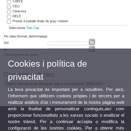
CAPLE
CELI
Cieacova
DELE
Premis a treballs finals de grau i màster
Seleccionar
Tots
Cap
Per data (format: dd/mm/aaaa)
Del
Al
S'ha d'omplir els dos camps
Cookies i política de
Darreres notícies
privacitat
Oferta formativa en llengües per a l'estudiantat 2026/2027
La teva privacitat és important per a nosaltres. Per això,
t'informem que utilitzem cookies pròpies i de tercers per a
realitzar anàlisis d'ús i mesurament de la nostra pàgina web
amb la finalitat de personalitzar continguts,així com
proporcionar funcionalitats a les xarxes socials o analitzar el
nostre trànsit. Per a continuar accepta o modifica la
configuració de les nostres cookies. Per a obtenir més