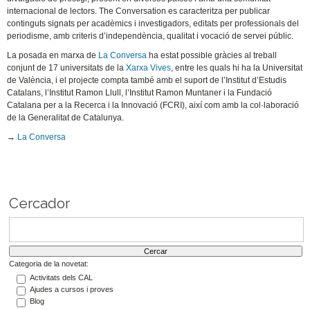
internacional de lectors. The Conversation es caracteritza per publicar
continguts signats per acadèmics i investigadors, editats per professionals del
periodisme, amb criteris d’independència, qualitat i vocació de servei públic.
La posada en marxa de
La Conversa
ha estat possible gràcies al treball
conjunt de 17 universitats de la
Xarxa Vives
, entre les quals hi ha la Universitat
de València, i el projecte compta també amb el suport de l’Institut d’Estudis
Catalans, l’Institut Ramon Llull, l’Institut Ramon Muntaner i la Fundació
Catalana per a la Recerca i la Innovació (FCRI), així com amb la col·laboració
de la Generalitat de Catalunya.
→
La Conversa
Cercador
Categoria de la novetat:
Activitats dels CAL
Ajudes a cursos i proves
Blog