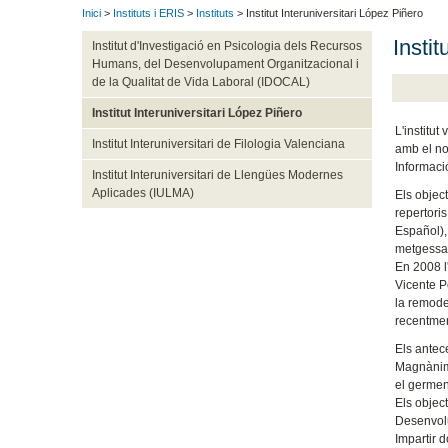
Inici
>
Instituts i ERIS
>
Instituts
> Institut Interuniversitari López Piñero
Insti
Institut d'Investigació en Psicologia dels Recursos
Humans, del Desenvolupament Organitzacional i
de la Qualitat de Vida Laboral (IDOCAL)
Institut Interuniversitari López Piñero
L'institut
Institut Interuniversitari de Filologia Valenciana
amb el no
Informaci
Institut Interuniversitari de Llengües Modernes
Aplicades (IULMA)
Els object
repertoris
Español), 
metgessa
En 2008 l'
Vicente Pe
la remodel
recentment
Els antece
Magnànim 
el germen 
Els object
Desenvolup
Impartir d