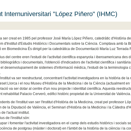
tut Internuniversitari "López Piñero" (IHMC)
 va ser creat en 1985 pel professor José María López Piñero, catedràtic d'Història de 
m d'Institut d'Estudis Històrics i Documentals sobre la Ciència. Comptava amb la B
ó en Biomedicina És dirigit per la catedràtica de Documentació María Luz Terrada 
ius del centre eren l'estudi de l'activitat científica espanyola i iberoamericana des d
 bibliogràfics i documentals, l'obtenció d'indicadors de l'activitat científica i sanità
el desenvolupament de sistemes d'informació mèdica, l'estudi de la terminologia cient
.
institut va ser reestructurat, concentrant l'activitat investigadora en la història de l
set Llorca i el nou Museu d'Història de la Medicina i de la Ciència (actualment en f
ació va ser dotar al centre d'un nou projecte i identitat científica. Aquesta reestructu
 rehabilitat Palacio Cerveró, edifici històric propietat de la Universitat de València.
dents de l'institut van ser l'Institut d'Història de la Medicina, creat pel professor L
de la Diputació de València, el Seminari d'Història de la Medicina i la Càtedra d'H
de l'actual institut.
ius de l'institut són:
ar i fomentar l'activitat investigadora en el camp dels estudis històrics i socials so
ocència de postgrau (màster i doctorat) en l'àmbit de la història de la ciència i la 