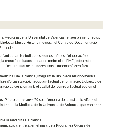
la Medicina de la Universitat de València i el seu primer director,
iblioteca i Museu Històric-metges, i el Centre de Documentació i
Ferrandis.
e l'antiguitat, l'estudi dels sistemes mèdics, l'elaboració de
ria, la creació de bases de dades (entre elles l'IME, índex mèdic
ífica i l'estudi de les necessitats d'informació científica i
a medicina i de la ciència, integrant la Biblioteca històric-mèdica
ase d'organització), i adoptant l'actual denominació. L'objectiu de
ració va coincidir amb el trasllat del centre a l'actual seu en el
ópez Piñero en els anys 70 sota l'empara de la Institució Alfons el
istòria de la Medicina de la Universitat de Valéncia, que van anar
bre la medicina i la ciència.
comunicació científica, en el marc dels Programes Oficials de