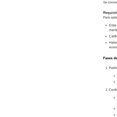
Se conced
Requisit
Para optar
Estar
mante
Calif
Haber
econ
Fases d
Publi
Confi