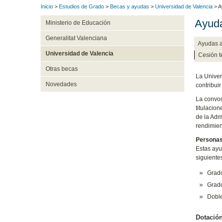
Inicio
>
Estudios de Grado
>
Becas y ayudas
>
Universidad de Valencia
> A
Ayud
Ministerio de Educación
Generalitat Valenciana
Ayudas a
Universidad de Valencia
Cesión 
Otras becas
La Univer
Novedades
contribui
La convoc
titulacio
de la Adm
rendimient
Personas
Estas ayu
siguiente
Grado
Grad
Doble
Dotació