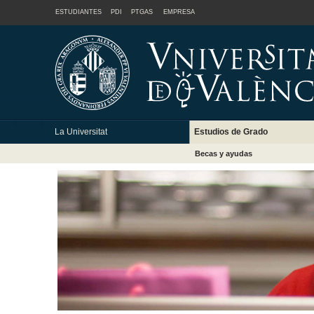
ESTUDIANTES
PDI
PTGAS
EMPRESA
La Universitat
Estudios de Grado
Becas y ayudas