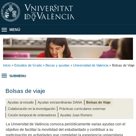
MENÚ
Inicio
>
Estudios de Grado
>
Becas y ayudas
>
Universidad de Valencia
> Bolsas de Viaje
SUBMENU
Bolsas de viaje
Ayudas al estudio
Ayudas extraordinarias DANA
Bolsas de Viaje
Colaboración en la investigación
Prácticas curriculares externas
Cesión temporal de ordenadores
Ayudas Juan Romero
La Universitat de València convoca periódicamente varias ayudas con el
objetivo de facilitar la movilidad del estudiantado y contribuir a su
participación en actividades que completan la experiencia universitaria.