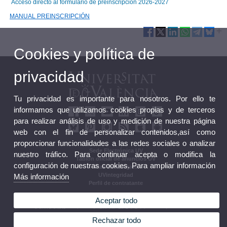
Acceso directo al formulario de preinscripción 2026-202
7
MANUAL PREINSCRIPCIÓ
N
Cookies y política de
privacidad
Tu privacidad es importante para nosotros. Por ello te
informamos que utilizamos cookies propias y de terceros
para realizar análisis de uso y medición de nuestra página
web con el fin de personalizar contenidos,así como
proporcionar funcionalidades a las redes sociales o analizar
Sede Electrónica UV
nuestro tráfico. Para continuar acepta o modifica la
Tablón oficial de anuncios UV
configuración de nuestras cookies. Para ampliar información
Plan Estratégico
UVintegridad
Más información
Perfil de contratante
Aceptar todo
Rechazar todo