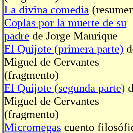
La divina comedia
(resumen
Coplas por la muerte de su
padre
de Jorge Manrique
El Quijote (primera parte)
d
Miguel de Cervantes
(fragmento)
El Quijote (segunda parte)
d
Miguel de Cervantes
(fragmento)
Micromegas
cuento filosófi