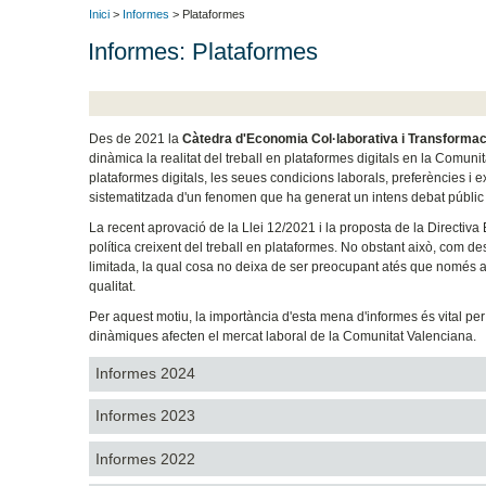
Inici
>
Informes
> Plataformes
Informes: Plataformes
Des de 2021 la
Càtedra d'Economia Col·laborativa i Transformaci
dinàmica la realitat del treball en plataformes digitals en la Comun
plataformes digitals, les seues condicions laborals, preferències i 
sistematitzada d'un fenomen que ha generat un intens debat públic i
La recent aprovació de la Llei 12/2021 i la proposta de la Directiv
política creixent del treball en plataformes. No obstant això, com d
limitada, la qual cosa no deixa de ser preocupant atés que només 
qualitat.
Per aquest motiu, la importància d'esta mena d'informes és vital pe
dinàmiques afecten el mercat laboral de la Comunitat Valenciana.
Informes 2024
Informes 2023
Informes 2022