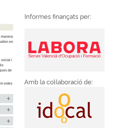
Informes finançats per:
de manera
ballen en
 social i
 és
iques de
Amb la col·laboració de:
om estes