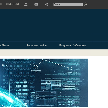
SH
DIRECTORI
USER
e Alexne
Recursos on-line
Programa UVCàtedres