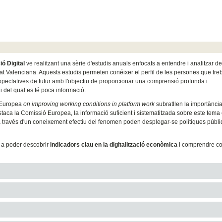
ó Digital
ve realitzant una sèrie d'estudis anuals enfocats a entendre i analitzar 
itat Valenciana. Aquests estudis permeten conéixer el perfil de les persones que tre
expectatives de futur amb l'objectiu de proporcionar una comprensió profunda i
 del qual es té poca informació.
a Europea
on improving working conditions in platform work
subratllen la importància
estaca la Comissió Europea, la informació suficient i sistematitzada sobre este tema
a través d'un coneixement efectiu del fenomen poden desplegar-se polítiques públ
r a poder descobrir
indicadors clau en la digitalització econòmica
i comprendre c