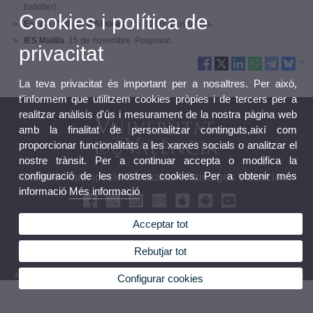
batxiller).
Cookies i política de
Escola d'adults d'Alboraia
. 25 d'abril. Dos tallers.
IES Malilla
. 15 de novembre. Posposat.
privacitat
La teva privacitat és important per a nosaltres. Per això,
t'informem que utilitzem cookies pròpies i de tercers per a
realitzar anàlisis d'ús i mesurament de la nostra pàgina web
amb la finalitat de personalitzar continguts,així com
proporcionar funcionalitats a les xarxes socials o analitzar el
nostre trànsit. Per a continuar accepta o modifica la
configuració de les nostres cookies. Per a obtenir més
Càtedra Participació Ciutadana i Paisatges Valencians
informació
Més informació
Acceptar tot
© 2026 UV. - Facultat de Geografia i Història. Av. de Blasco Ibáñez, 28, 46010 València.
Rebutjar tot
Espanya. Tel: (+34) 963 925 501
Avís legal
|
Accessibilitat
|
Política privacitat
|
Cookies
|
Transparència
|
Bústia de contacte
Configurar cookies