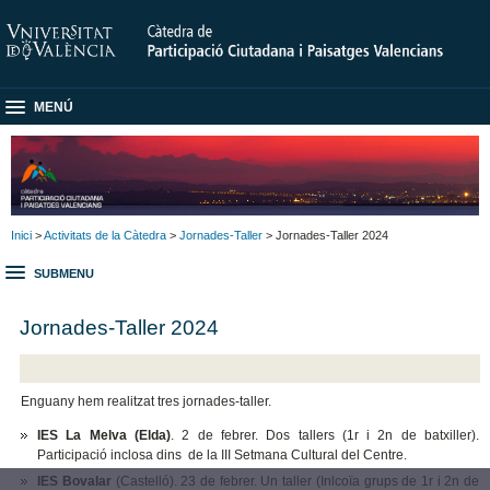
MENÚ
Inici
>
Activitats de la Càtedra
>
Jornades-Taller
> Jornades-Taller 2024
SUBMENU
Jornades-Taller 2024
Enguany hem realitzat tres jornades-taller.
IES La Melva (Elda)
. 2 de febrer. Dos tallers (1r i 2n de batxiller).
Participació inclosa dins de la III Setmana Cultural del Centre.
IES Bovalar
(Castelló). 23 de febrer. Un taller (Inlcoïa grups de 1r i 2n de