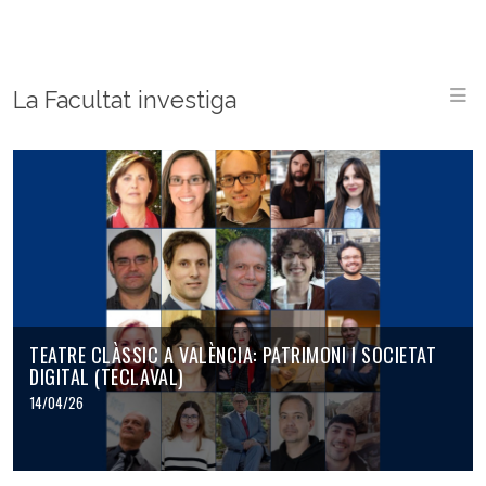
M
La Facultat investiga
TEATRE CLÀSSIC A VALÈNCIA: PATRIMONI I SOCIETAT
DIGITAL (TECLAVAL)
14/04/26