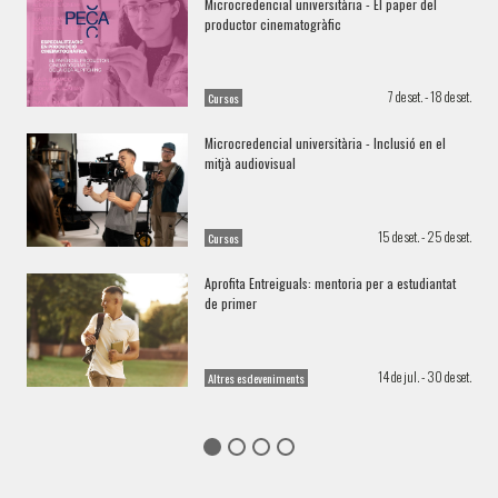
Microcredencial universitària - El paper del
productor cinematogràfic
7 de set. - 18 de set.
Cursos
Microcredencial universitària - Inclusió en el
mitjà audiovisual
15 de set. - 25 de set.
Cursos
Aprofita Entreiguals: mentoria per a estudiantat
de primer
14 de jul. - 30 de set.
Altres esdeveniments