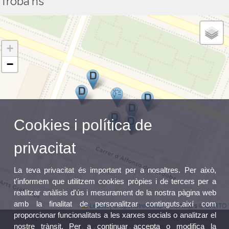
Troba'ns
+
−
Cookies i política de
privacitat
La teva privacitat és important per a nosaltres. Per això,
t'informem que utilitzem cookies pròpies i de tercers per a
realitzar anàlisis d'ús i mesurament de la nostra pàgina web
amb la finalitat de personalitzar continguts,així com
Leaflet
|
©
OpenStreetMap
contributors ©
CARTO
proporcionar funcionalitats a les xarxes socials o analitzar el
nostre trànsit. Per a continuar accepta o modifica la