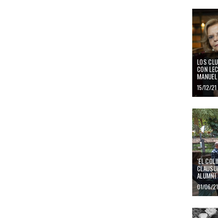
LOS CLU
CON LEC
MANUEL 
15/12/21
‘EL COL
CLAUSUR
ALUMNI 
01/06/21