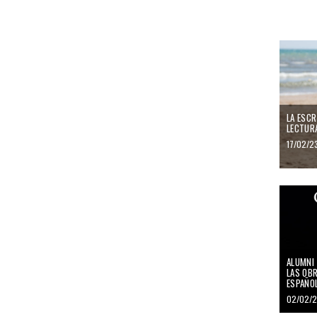
LA ESCR
LECTUR
17/02/2
ALUMNI 
LAS OB
ESPAÑO
02/02/