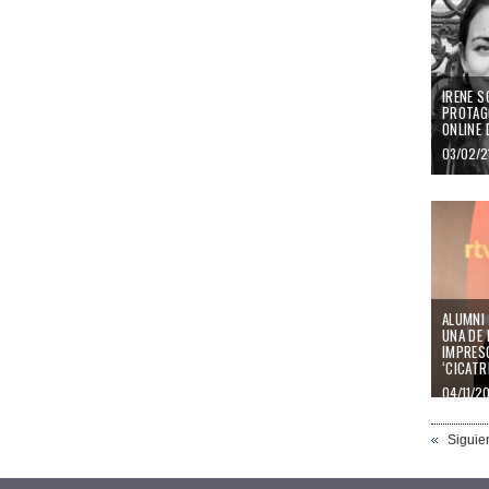
IRENE S
PROTAG
ONLINE 
03/02/2
ALUMNI 
UNA DE
IMPRESC
‘CICATR
04/11/2
Siguie