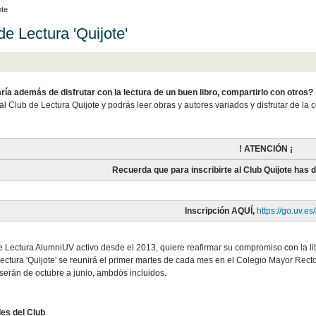
ote
de Lectura 'Quijote'
ría además de disfrutar con la lectura de un buen libro, compartirlo con otros?
al Club de Lectura Quijote y podrás leer obras y autores variados y disfrutar de 
! ATENCIÓN ¡
Recuerda que para inscribirte al Club Quijote has
Inscripción AQUÍ,
https://go.uv.es/
e Lectura AlumniUV activo desde el 2013, quiere reafirmar su compromiso con la l
ectura 'Quijote' se reunirá el primer martes de cada mes en el Colegio Mayor Recto
 serán de octubre a junio, ambdòs incluidos.
es del Club