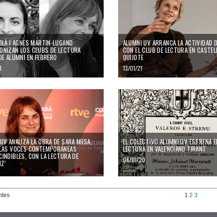
OLÀ I AGNÈS MARTIN-LUGAND
ALUMNI UV ARRANCA LA ACTIVIDAD 
ONIZAN LOS CLUBS DE LECTURA
CON EL CLUB DE LECTURA EN CASTE
DE ALUMNI EN FEBRERO
QUIJOTE
1
13/01/21
UV ANALIZA LA OBRA DE SARA MESA,
EL COLECTIVO ALUMNI UV ESTRENA E
 LAS VOCES CONTEMPORÁNEAS
LECTURA EN VALENCIANO TIRANT
INDIBLES, CON LA LECTURA DE
06/10/20
IZ’
0
ntes
1
2
3