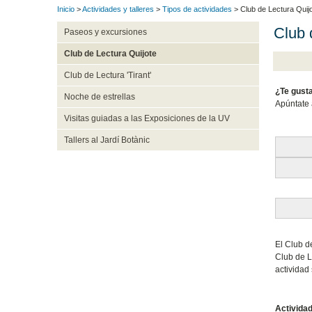
Inicio
>
Actividades y talleres
>
Tipos de actividades
> Club de Lectura Quij
Club 
Paseos y excursiones
Club de Lectura Quijote
Club de Lectura 'Tirant'
¿Te gusta
Noche de estrellas
Apúntate 
Visitas guiadas a las Exposiciones de la UV
Tallers al Jardí Botànic
El Club d
Club de L
actividad
Actividad