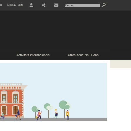
SH
DIRECTORI
USER
Activitats internacionals
Altres seus Nau Gran