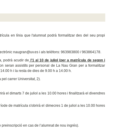
atrícula en línia que l'alumnat podrà formalitzar des del seu propi
 electrònic naugran@uv.es i als telèfons: 963983800 / 963864178.
a, podrà acudir de
l'1 al 10 de juliol (per a matrícula de segon i
on seran assistits per personal de La Nau Gran per a formalitzar
 14.00 h i la resta de dies de 9.00 h a 14.00 h.
 pel carrer Universitat, 2).
rà el dimarts 7 de juliol a les 10.00 hores i finalitzarà el divendres
ríode de matrícula s'obrirà el dimecres 1 de juliol a les 10.00 hores
e preinscripció en cas de l’alumnat de nou ingrés).