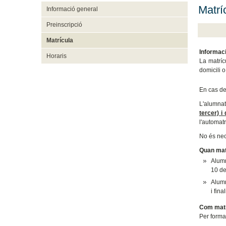
Matrí
Informació general
Preinscripció
Matrícula
Informaci
Horaris
La matríc
domicili 
En cas de
L'alumnat
tercer) i
l'automatr
No és nec
Quan matr
Alumn
10 de
Alumn
i fina
Com matr
Per formal