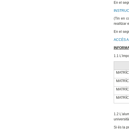
En el seg
INSTRUC
(Tin en c
realitzar 
En el seg
ACCÉS A
INFORM
1.1 L'imp
MATRÍC
MATRÍCU
MATRÍC
MATRÍC
1.2 L'alu
università
Si és la 