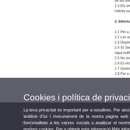
de les dif
1.3 Els
cr
l'oferta 
2. Inform
2.1 Per a
2.2 Les a
2.3 Depén 
2.4 El Se
sigut noti
2.5 No est
2.6 Es re
2.7 Quals
2.8 Per a
Cookies i política de privaci
La teva privacitat és important per a nosaltres. Per això
anàlisis d'ús i mesurament de la nostra pàgina web a
funcionalitats a les xarxes socials o analitzar el nostr
La Nau Gran
nostres cookies. Per a obtenir més informació
Més info