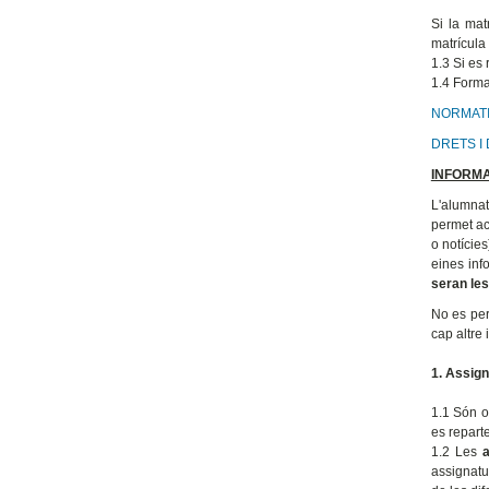
Si la mat
matrícula
1.3 Si es
1.4 Formal
NORMATI
DRETS I
INFORMA
L'alumnat
permet acc
o notícies
eines inf
seran les
No es per
cap altre 
1. Assign
1.1 Són o
es reparte
1.2 Les
assignatu