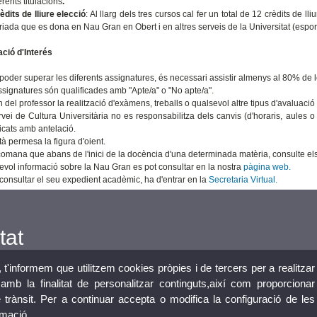
erents titulacions
.
èdits de lliure elecció
: Al llarg dels tres cursos cal fer un total de 12 crèdits de l
variada que es dona en Nau Gran en Obert i en altres serveis de la Universitat (espor
ació d'Interés
 poder superar les diferents assignatures, és necessari assistir almenys al 80% de l
ssignatures són qualificades amb "Apte/a" o "No apte/a".
del professor la realització d'exàmens, treballs o qualsevol altre tipus d'avaluació
rvei de Cultura Universitària no es responsabilitza dels canvis (d'horaris, aules o
ficats amb antelació.
à permesa la figura d'oient.
comana que abans de l'inici de la docència d'una determinada matèria, consulte els 
evol informació sobre la Nau Gran es pot consultar en la nostra
pàgina web.
 consultar el seu expedient acadèmic, ha d'entrar en la
Secretaria Virtual.
tat
, t'informem que utilitzem cookies pròpies i de tercers per a realitzar
mb la finalitat de personalitzar continguts,així com proporcionar
e trànsit. Per a continuar accepta o modifica la configuració de les
rmació