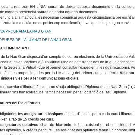
rícula la realitzen EN LÍNIA hauran de deixar aquests documents en la conserge
 de manera presencial hauran de portar aquests documents.
 renuncia a la matrícula, és necessari comunicar aquesta circumstància per escrit al
itzada la matrícula, no es pot fer cap modificació, llevat que hi haja algun canvi o 
VA PROGRAMA LA NAU GRAN
 DEURES DE L'ALUMNAT DE LA NAU GRAN
CIÓ IMPORTANT
 de la Nau Gran disposa d’un compte de correu electrònic de la Universitat de Valè
edir a les aplicacions d’Aula Virtual (lloc on pots trobar des de la guia docent de 
) i la Secretaria Virtual (que et permet consultar l’expedient i les qualificacions)
ormàtiques proporcionades per la UV al llarg del primer curs acadèmic.
Aquesta 
 úniques vies per a fer comunicacions oficials.
met canviar d’itinerari fins que no s’haja obtingut el Diploma de La Nau Gran (1r, 
itinerari fins transcorregut el temps necessari per a l’obtenció del seu Diploma.
atures del Pla d'Estudis
bligatòries les
assignatures bàsiques
del pla d'estudis per a cada curs i itinerari
ixen a raó de 15 crèdits per curs.
assignatures optatives
s'han de triar entre l'oferta existent en el seu itinerari.
res optatives, 6 crèdits per curs. Les assignatures optatives tenen un nombre lim