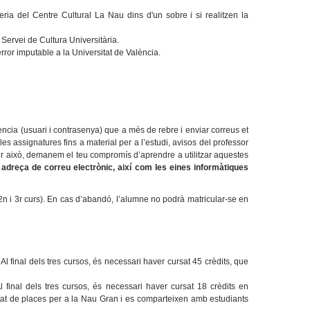
ria del Centre Cultural La Nau dins d'un sobre i si realitzen la
 Servei de Cultura Universitària.
error imputable a la Universitat de València.
ncia (usuari i contrasenya) que a més de rebre i enviar correus et
les assignatures fins a material per a l’estudi, avisos del professor
. Per això, demanem el teu compromís d’aprendre a utilitzar aquestes
adreça de correu electrònic, així com les eines informàtiques
2n i 3r curs). En cas d’abandó, l’alumne no podrà matricular-se en
. Al final dels tres cursos, és necessari haver cursat 45 crèdits, que
 Al final dels tres cursos, és necessari haver cursat 18 crèdits en
itat de places per a la Nau Gran i es comparteixen amb estudiants