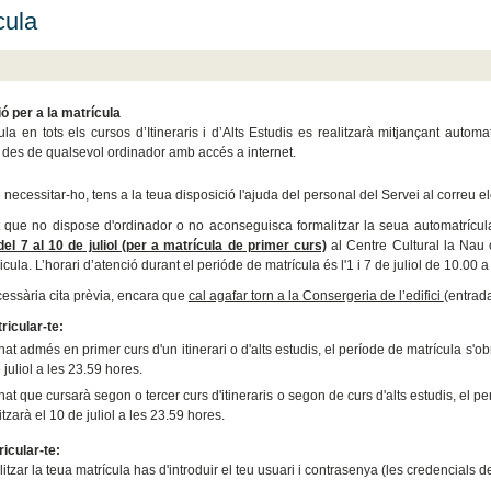
cula
ó per a la matrícula
ula en tots els cursos d’Itineraris i d’Alts Estudis es realitzarà mitjançant autom
o des de qualsevol ordinador amb accés a internet.
 necessitar-ho, tens a la teua disposició l'ajuda del personal del Servei al correu
 que no dispose d'ordinador o no aconseguisca formalitzar la seua automatrícul
 del 7 al 10 de juliol (per a matrícula de primer curs)
al Centre Cultural la Nau 
icula. L’horari d’atenció durant el perióde de matrícula és l'1 i 7 de juliol de 10.00 a
essària cita prèvia, encara que
cal agafar torn a la Consergeria de l’edifici
(entrada
icular-te:
at admés en primer curs d'un itinerari o d'alts estudis, el període de matrícula s'obri
 juliol a les 23.59 hores.
at que cursarà segon o tercer curs d'itineraris o segon de curs d'alts estudis, el pe
litzarà el 10 de juliol a les 23.59 hores.
icular-te:
itzar la teua matrícula has d'introduir el teu usuari i contrasenya
(les credencials d