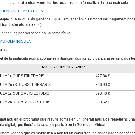
üent document podràs veure les instruccions per a formalitzar la teua matrícula:
CIONS AUTOMATRÍCULA
ompte que la guia és genèrica i que l'any acadèmic i l'import del pagament pode
el tràmit són els mateixos.)
üent enllaç podràs accedir a l'automatrícula:
 AUTOMATRÍCULA
ACIÓ
:
ort de la matrícula podrà abonar-se mitjançant domiciliació bancària en un o dos te
PREUS CURS 2026-2027
ULA 1r. CURS ITINERARIS
427,84 €
LA 2n i 3r CURS ITINERARIS
396,90 €
ULA 1r. CURS ALTS ESTUDIS
390,46 €
ULA 2n. CURS ALTS ESTUDIS
359,52 €
mnat nou en el programa que resulte admés en un itinerari haurà de remetre'ns una 
ria digital, que tindrà a la seua disposició en la Secretaria Virtual.
primera vegada que es matriculen o han fet un canvi d'en les seues dades bancàrie