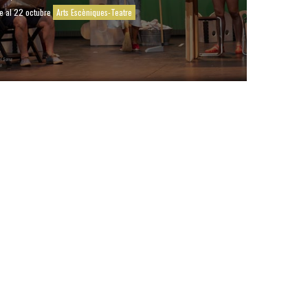
e al 22 octubre
Arts Escèniques-Teatre