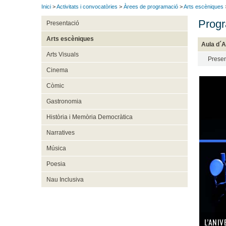
Inici
>
Activitats i convocatòries
>
Àrees de programació
>
Arts escèniques
Progr
Presentació
Arts escèniques
Aula d´
Arts Visuals
Presen
Cinema
Còmic
Gastronomia
Història i Memòria Democràtica
Narratives
Música
Poesia
Nau Inclusiva
L’ANIV