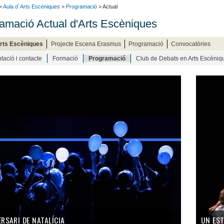
>
Aula d´Arts Escèniques
>
Programació
> Actual
amació Actual d'Arts Escèniques
Arts Escèniques
Projecte Escena Erasmus
Programació
Convocatòries
tació i contacte
Formació
Programació
Club de Debats en Arts Escèniq
ERSARI DE NATALÍCIA
UN EST