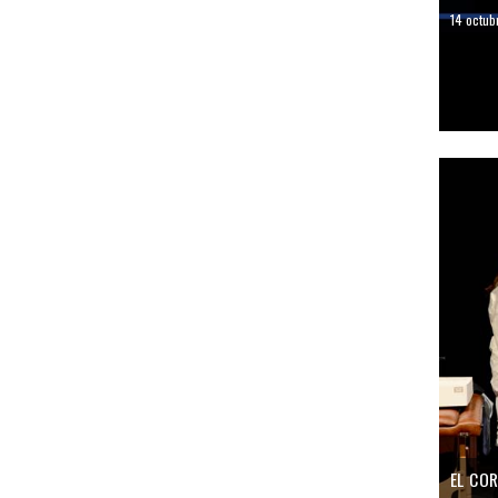
14 octub
EL COR