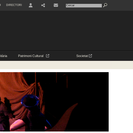
H
DIRECTORI
USER
CONTACTE
tària
Patrimoni Cultural
Societat