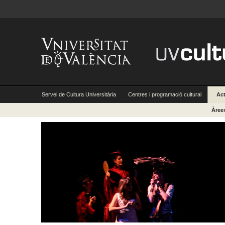
Servei de Cultura Universitària
Centres i programació cultural
Act
Àree