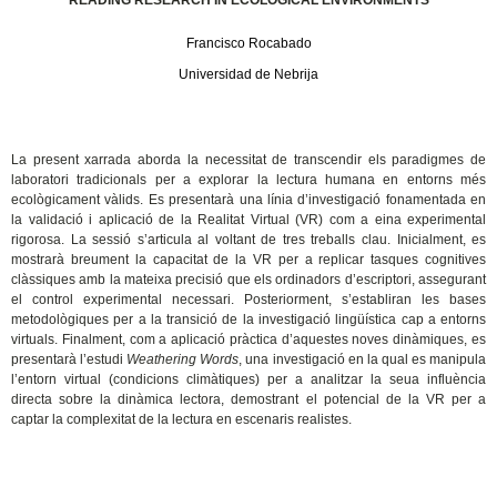
READING RESEARCH IN ECOLOGICAL ENVIRONMENTS
Francisco Rocabado
Universidad de Nebrija
La present xarrada aborda la necessitat de transcendir els paradigmes de
laboratori tradicionals per a explorar la lectura humana en entorns més
ecològicament vàlids. Es presentarà una línia d’investigació fonamentada en
la validació i aplicació de la Realitat Virtual (VR) com a eina experimental
rigorosa. La sessió s’articula al voltant de tres treballs clau. Inicialment, es
mostrarà breument la capacitat de la VR per a replicar tasques cognitives
clàssiques amb la mateixa precisió que els ordinadors d’escriptori, assegurant
el control experimental necessari. Posteriorment, s’establiran les bases
metodològiques per a la transició de la investigació lingüística cap a entorns
virtuals. Finalment, com a aplicació pràctica d’aquestes noves dinàmiques, es
presentarà l’estudi
Weathering Words
, una investigació en la qual es manipula
l’entorn virtual (condicions climàtiques) per a analitzar la seua influència
directa sobre la dinàmica lectora, demostrant el potencial de la VR per a
captar la complexitat de la lectura en escenaris realistes.