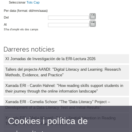
Seleccionar
Tots
Cap
Per data (format: dd/mm/aaaa)
Del
Al
S'ha d'omplir els dos camps
Darreres notícies
XI Jornadas de Investigación de la ERI-Lectura 2026
Tallers del projecte AANDI: "Digital Literacy and Learning: Research
Methods, Evidence, and Practice"
Xarrada ERI - Carolin Hahnel: "How reading skills support students in
their journey through the online information landscape"
Xarrada ERI - Cornelia Schoor: "The “Data Literacy” Project –
Development of a Data Literacy Test and Initial Results"
Xarrada ERI - Maša Mlinarič: "Visuo-Spatial Attention in Reading
Cookies i política de
Through the Lens of Flanker Effects"