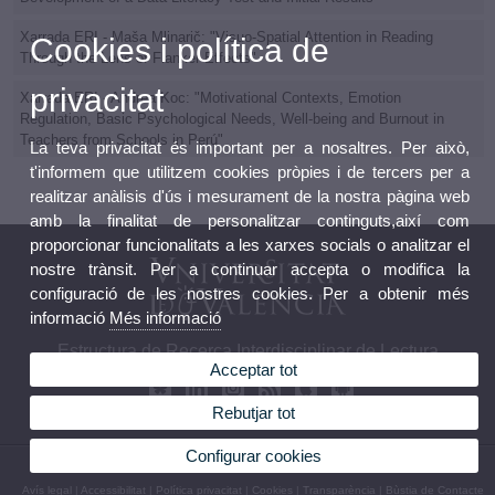
Xarrada ERI - Maša Mlinarič: "Visuo-Spatial Attention in Reading
Cookies i política de
Through the Lens of Flanker Effects"
privacitat
Xarrada ERI - Andrea Koc: "Motivational Contexts, Emotion
Regulation, Basic Psychological Needs, Well-being and Burnout in
Teachers from Schools in Perú"
La teva privacitat és important per a nosaltres. Per això,
t'informem que utilitzem cookies pròpies i de tercers per a
realitzar anàlisis d'ús i mesurament de la nostra pàgina web
amb la finalitat de personalitzar continguts,així com
proporcionar funcionalitats a les xarxes socials o analitzar el
nostre trànsit. Per a continuar accepta o modifica la
configuració de les nostres cookies. Per a obtenir més
informació
Més informació
Estructura de Recerca Interdisciplinar de Lectura
Acceptar tot
Rebutjar tot
Configurar cookies
© 2026 UV. - Av. Blasco Ibañez, 21. 46010. València. Espanya. Tel. 96 398 38 50
Avís legal
|
Accessibilitat
|
Política privacitat
|
Cookies
|
Transparència
|
Bùstia de Contacte