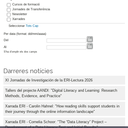
Cursos de formació
Jornades de Transferència
Newsletter
Xarrades
Seleccionar
Tots
Cap
Per data (format: dd/mm/aaaa)
Del
Al
S'ha d'omplir els dos camps
Darreres notícies
XI Jornadas de Investigación de la ERI-Lectura 2026
Tallers del projecte AANDI: "Digital Literacy and Learning: Research
Methods, Evidence, and Practice"
Xarrada ERI - Carolin Hahnel: "How reading skills support students in
their journey through the online information landscape"
Xarrada ERI - Cornelia Schoor: "The “Data Literacy” Project –
Development of a Data Literacy Test and Initial Results"