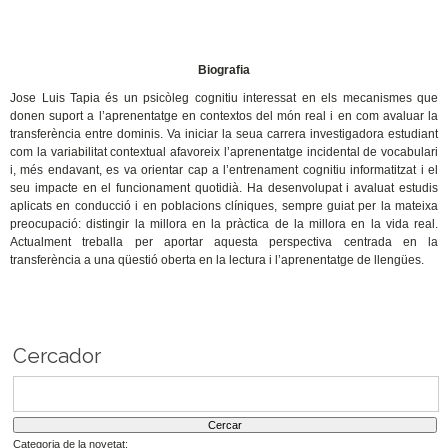
Biografia
Jose Luis Tapia és un psicòleg cognitiu interessat en els mecanismes que
donen suport a l’aprenentatge en contextos del món real i en com avaluar la
transferència entre dominis. Va iniciar la seua carrera investigadora estudiant
com la variabilitat contextual afavoreix l’aprenentatge incidental de vocabulari
i, més endavant, es va orientar cap a l’entrenament cognitiu informatitzat i el
seu impacte en el funcionament quotidià. Ha desenvolupat i avaluat estudis
aplicats en conducció i en poblacions clíniques, sempre guiat per la mateixa
preocupació: distingir la millora en la pràctica de la millora en la vida real.
Actualment treballa per aportar aquesta perspectiva centrada en la
transferència a una qüestió oberta en la lectura i l’aprenentatge de llengües.
Cercador
Categoria de la novetat: