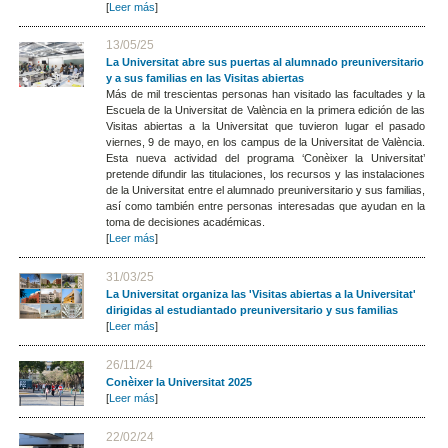
[
Leer más
]
13/05/25
La Universitat abre sus puertas al alumnado preuniversitario
y a sus familias en las Visitas abiertas
Más de mil trescientas personas han visitado las facultades y la
Escuela de la Universitat de València en la primera edición de las
Visitas abiertas a la Universitat que tuvieron lugar el pasado
viernes, 9 de mayo, en los campus de la Universitat de València.
Esta nueva actividad del programa ‘Conèixer la Universitat’
pretende difundir las titulaciones, los recursos y las instalaciones
de la Universitat entre el alumnado preuniversitario y sus familias,
así como también entre personas interesadas que ayudan en la
toma de decisiones académicas.
[
Leer más
]
31/03/25
La Universitat organiza las 'Visitas abiertas a la Universitat'
dirigidas al estudiantado preuniversitario y sus familias
[
Leer más
]
26/11/24
Conèixer la Universitat 2025
[
Leer más
]
22/02/24