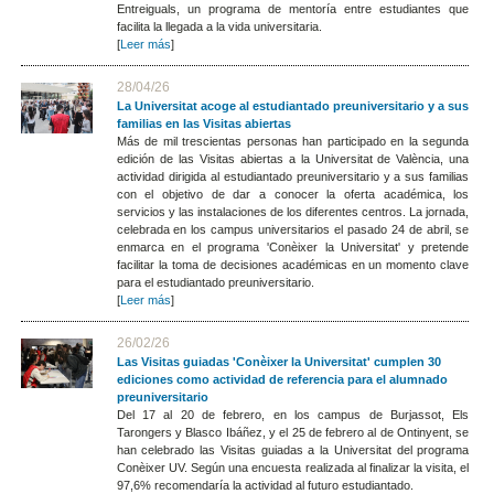
Entreiguals, un programa de mentoría entre estudiantes que
facilita la llegada a la vida universitaria.
[
Leer más
]
28/04/26
La Universitat acoge al estudiantado preuniversitario y a sus
familias en las Visitas abiertas
Más de mil trescientas personas han participado en la segunda
edición de las Visitas abiertas a la Universitat de València, una
actividad dirigida al estudiantado preuniversitario y a sus familias
con el objetivo de dar a conocer la oferta académica, los
servicios y las instalaciones de los diferentes centros. La jornada,
celebrada en los campus universitarios el pasado 24 de abril, se
enmarca en el programa 'Conèixer la Universitat' y pretende
facilitar la toma de decisiones académicas en un momento clave
para el estudiantado preuniversitario.
[
Leer más
]
26/02/26
Las Visitas guiadas 'Conèixer la Universitat' cumplen 30
ediciones como actividad de referencia para el alumnado
preuniversitario
Del 17 al 20 de febrero, en los campus de Burjassot, Els
Tarongers y Blasco Ibáñez, y el 25 de febrero al de Ontinyent, se
han celebrado las Visitas guiadas a la Universitat del programa
Conèixer UV. Según una encuesta realizada al finalizar la visita, el
97,6% recomendaría la actividad al futuro estudiantado.