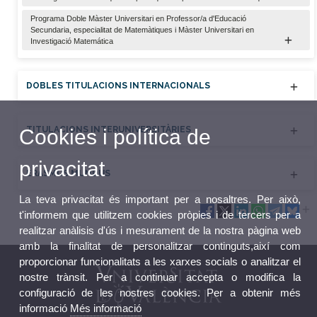
Programa Doble Màster Universitari en Professor/a d'Educació
Secundaria, especialitat de Matemàtiques i Màster Universitari en
Investigació Matemática
DOBLES TITULACIONS INTERNACIONALS
TITULACIONS INTERUNIVERSITÀRIES
Cookies i política de
privacitat
ERASMUS MUNDUS
La teva privacitat és important per a nosaltres. Per això,
t'informem que utilitzem cookies pròpies i de tercers per a
realitzar anàlisis d'ús i mesurament de la nostra pàgina web
amb la finalitat de personalitzar continguts,així com
proporcionar funcionalitats a les xarxes socials o analitzar el
nostre trànsit. Per a continuar accepta o modifica la
configuració de les nostres cookies. Per a obtenir més
informació
Més informació